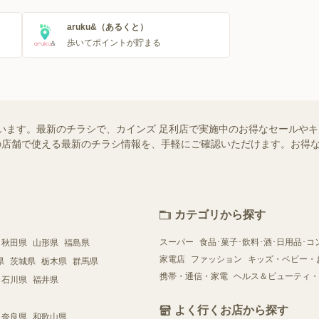
aruku&（あるくと）
歩いてポイントが貯まる
います。最新のチラシで、カインズ 足利店で実施中のお得なセールや
お近くの店舗で使える最新のチラシ情報を、手軽にご確認いただけます。お
カテゴリから探す
スーパー
食品･菓子･飲料･酒･日用品･コ
秋田県
山形県
福島県
家電店
ファッション
キッズ・ベビー・
県
茨城県
栃木県
群馬県
携帯・通信・家電
ヘルス＆ビューティ・
石川県
福井県
よく行くお店から探す
奈良県
和歌山県