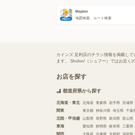
Mapion
地図検索、ルート検索
カインズ 足利店のチラシ情報を掲載して
ます。 Shufoo!（シュフー）では
お店を探す
都道府県から探す
北海道・東北
北海道
青森県
岩手県
宮城県
関東
東京都
神奈川県
埼玉県
千葉
北陸・甲信越
山梨県
長野県
新潟県
富山県
東海
愛知県
静岡県
岐阜県
三重県
関西
大阪府
兵庫県
京都府
滋賀県