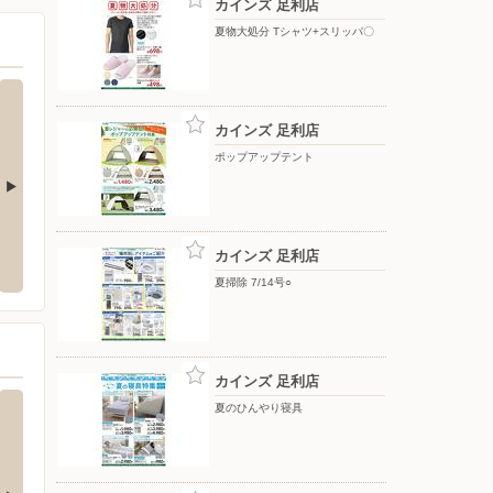
カインズ 足利店
夏物大処分 Tシャツ+スリッパ〇
カインズ 足利店
ポップアップテント
アモール店
バースデイ/佐野店
洋服の
カインズ 足利店
楠町3648-1
〒327-0004 栃木県佐野市赤坂町961-1
〒326-
夏掃除 7/14号○
カインズ 足利店
夏のひんやり寝具