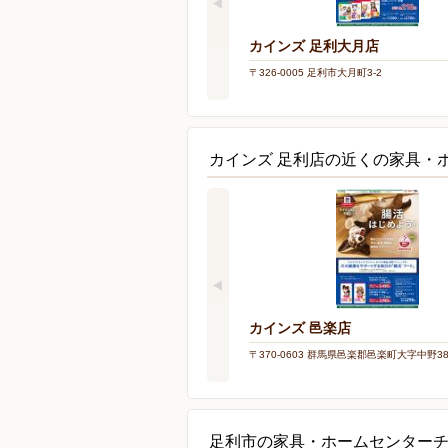
カインズ 足利大月店
〒326-0005 足利市大月町3-2
カインズ 足利店の近くの家具・
カインズ 邑楽店
〒370-0603 群馬県邑楽郡邑楽町大字中野388
足利市の家具・ホームセンター