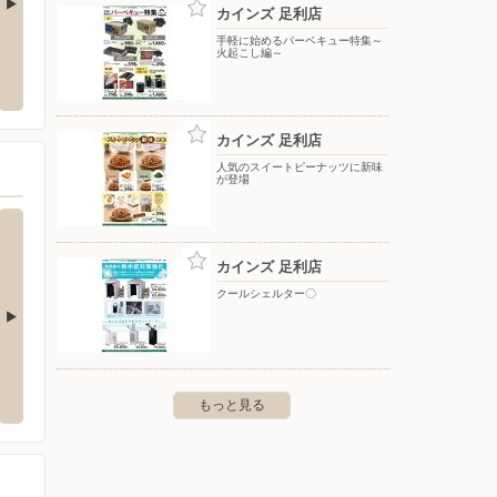
カインズ 足利店
手軽に始めるバーベキュー特集～
ール店
カインズ/太田丸山店
カイン
火起こし編～
25-1
〒373-0018 太田市丸山町1380
〒370-
カインズ 足利店
人気のスイートピーナッツに新味
が登場
カインズ 足利店
クールシェルター〇
店
カインズ おおたモール店
カイン
丸山町1380
〒373-0817 群馬県太田市飯塚町625-1
〒370-
もっと見る