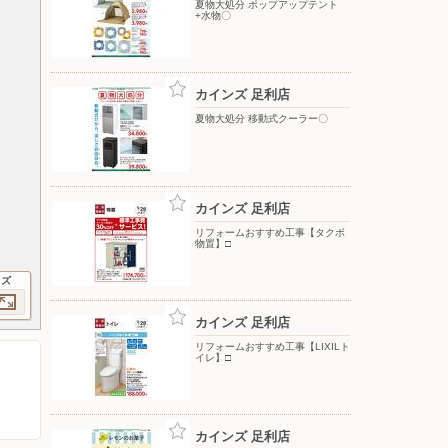
夏物大処分 ポップアップテント
+水物〇
カインズ 足利店
夏物大処分 移動式クーラー〇
カインズ 足利店
リフォームおすすめ工事【タクボ
物置】□
イズ
カインズ 足利店
リフォームおすすめ工事【LIXILト
イレ】□
カインズ 足利店