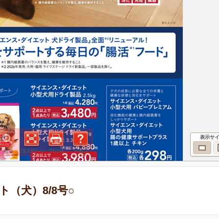
表示サ
（犬）8/8号○