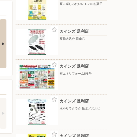
夏に楽しみたいレモンのお菓子
カインズ 足利店
夏物大処分 日傘〇
ップテント
水やりラクラク 散水ノズル〇
夏物大処分 移動式クーラー〇
カインズ 足利店
省エネリフォーム8/8号
カインズ 足利店
水やりラクラク 散水ノズル〇
カインズ 足利店