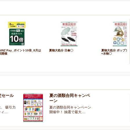
AINZ Pay_ポイント10倍_8月は
夏物大処分 日傘〇
夏物大処分 ポップア
回開催
+水物〇
定セール
夏の酒類合同キャンペ
ーン
、 吸引力
夏の酒類合同キャンペーン
ティ…
開催中！ 抽選で最大…