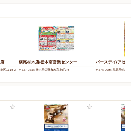
泉店
横尾材木店/栃木南営業センター
バースデイ/アゼリ
街区1115-3
〒327-0844 栃木県佐野市若宮上町3-6
〒374-0004 群馬県館林市