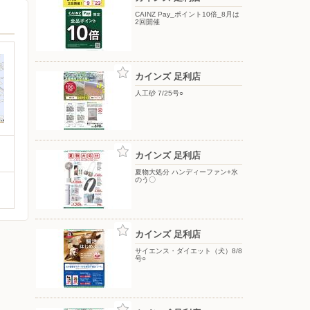
CAINZ Pay_ポイント10倍_8月は
2回開催
カインズ 足利店
人工砂 7/25号○
カインズ 足利店
夏物大処分 ハンディーファン+氷
のう〇
カインズ 足利店
サイエンス・ダイエット（犬）8/8
号○