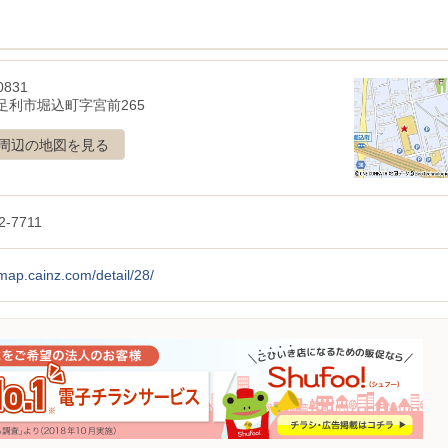
0831
足利市堀込町字宮前265
周辺の地図を見る
2-7711
/map.cainz.com/detail/28/