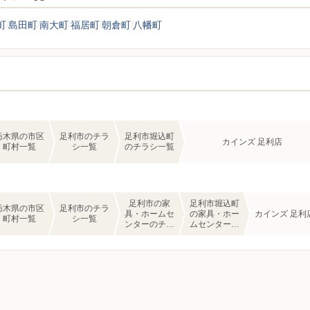
町
島田町
南大町
福居町
朝倉町
八幡町
栃木県の市区
足利市のチラ
足利市堀込町
カインズ 足利店
町村一覧
シ一覧
のチラシ一覧
足利市の家
足利市堀込町
栃木県の市区
足利市のチラ
具・ホームセ
の家具・ホー
カインズ 足利
町村一覧
シ一覧
ンターのチラ
ムセンターの
シ一覧
チラシ一覧