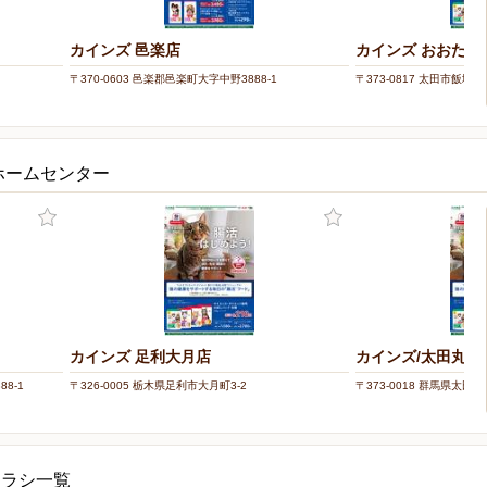
カインズ 邑楽店
カインズ おおたモ
〒370-0603 邑楽郡邑楽町大字中野3888-1
〒373-0817 太田市飯塚町6
ホームセンター
カインズ 足利大月店
カインズ/太田丸山
8-1
〒326-0005 栃木県足利市大月町3-2
〒373-0018 群馬県太田市
チラシ一覧