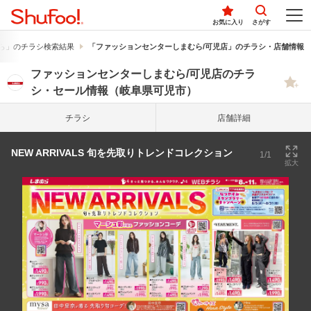
お気に入り
さがす
ら」のチラシ検索結果
「ファッションセンターしまむら/可児店」のチラシ・店舗情報
ファッションセンターしまむら/可児店のチラ
シ・セール情報（岐阜県可児市）
チラシ
店舗詳細
NEW ARRIVALS 旬を先取りトレンドコレクション
1/1
拡大