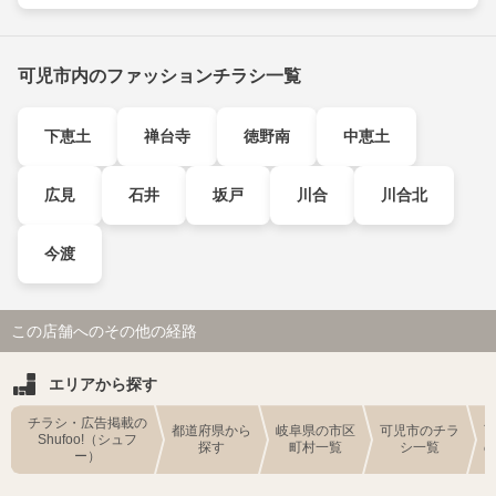
可児市内のファッションチラシ一覧
下恵土
禅台寺
徳野南
中恵土
広見
石井
坂戸
川合
川合北
今渡
この店舗へのその他の経路
エリアから探す
チラシ・広告掲載の
都道府県から
岐阜県の市区
可児市のチラ
Shufoo!（シュフ
探す
町村一覧
シ一覧
ー）