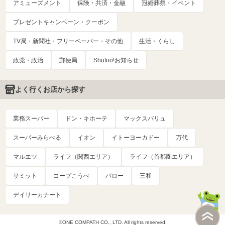
アミューズメント
保険・共済・金融
冠婚葬祭・イベント
プレゼントキャンペーン・クーポン
TV局・新聞社・フリーペーパー・その他
生活・くらし
政党・政治
郵便局
Shufoo!お知らせ
よく行くお店から探す
業務スーパー
ドン・キホーテ
マックスバリュ
スーパーみらべる
イオン
イトーヨーカドー
万代
マルエツ
ライフ（関西エリア）
ライフ（首都圏エリア）
サミット
コープこうべ
バロー
三和
デイリーカナート
©ONE COMPATH CO., LTD. All rights reserved.