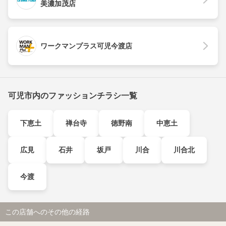
美濃加茂店
ワークマンプラス可児今渡店
可児市内のファッションチラシ一覧
下恵土
禅台寺
徳野南
中恵土
広見
石井
坂戸
川合
川合北
今渡
この店舗へのその他の経路