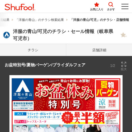
お気に入り
さがす
索結果
「洋服の青山」のチラシ検索結果
「洋服の青山/可児」のチラシ・店舗情報
洋服の青山/可児のチラシ・セール情報（岐阜県
可児市）
チラシ
店舗詳細
お盆特別号/夏物バーゲン/ブライダルフェア
1/2
拡大