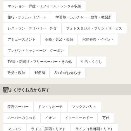
マンション・戸建・リフォーム・レンタル収納
旅行・ホテル・リゾート
学習塾・カルチャー・教育・教習所
レストラン・デリバリー・外食
フォトスタジオ・プリントサービス
アミューズメント
保険・共済・金融
冠婚葬祭・イベント
プレゼントキャンペーン・クーポン
TV局・新聞社・フリーペーパー・その他
生活・くらし
政党・政治
郵便局
Shufoo!お知らせ
よく行くお店から探す
業務スーパー
ドン・キホーテ
マックスバリュ
スーパーみらべる
イオン
イトーヨーカドー
万代
マルエツ
ライフ（関西エリア）
ライフ（首都圏エリア）