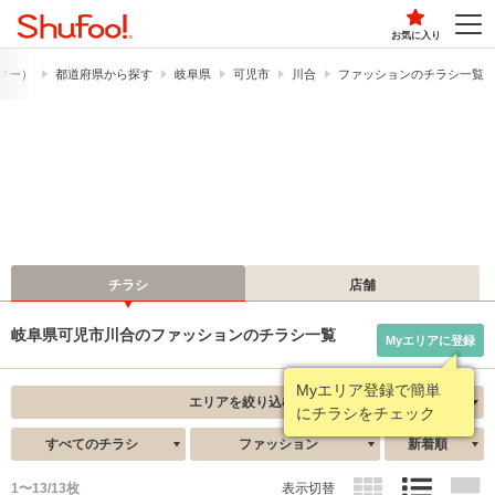
お気に入り
ュフー）
都道府県から探す
岐阜県
可児市
川合
ファッションのチラシ一覧
チラシ
店舗
岐阜県可児市川合のファッションのチラシ一覧
Myエリアに登録
Myエリア登録で簡単
エリアを絞り込む
にチラシをチェック
すべてのチラシ
ファッション
新着順
1〜13/13枚
表示切替