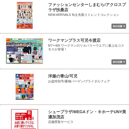
ファッションセンターしまむら/アクロスプ
ラザ扶桑店
NEW ARRIVALS 旬を先取りトレンドコレクション
ワークマンプラス可児今渡店
8/7〜8/9 ワークマンのリカバリーウエアに最上位コス
モスが登場！
洋服の青山/可児
お盆特別号/夏物バーゲン/ブライダルフェア
シュープラザ/MEGAドン・キホーテUNY美
濃加茂店
店舗受取サービス