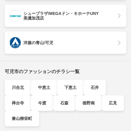
シュープラザ/MEGAドン・キホーテUNY
美濃加茂店
洋服の青山/可児
可児市のファッションのチラシ一覧
川合北
中恵土
下恵土
石井
禅台寺
今渡
石森
徳野南
広見
兼山柳栄町