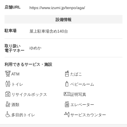
店舗URL
https://www.izumi.jp/tenpo/aga/
設備情報
駐車場
屋上駐車場含め140台
取り扱い
ゆめか
電子マネー
利用できるサービス・施設
ATM
たばこ
トイレ
ベビールーム
リサイクルボックス
証明写真
酒類
エレベーター
多目的トイレ
サービスカウンター