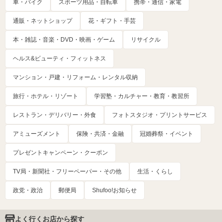
車・バイク
スポーツ用品・自転車
携帯・通信・家電
通販・ネットショップ
花・ギフト・手芸
本・雑誌・音楽・DVD・映画・ゲーム
リサイクル
ヘルス&ビューティ・フィットネス
マンション・戸建・リフォーム・レンタル収納
旅行・ホテル・リゾート
学習塾・カルチャー・教育・教習所
レストラン・デリバリー・外食
フォトスタジオ・プリントサービス
アミューズメント
保険・共済・金融
冠婚葬祭・イベント
プレゼントキャンペーン・クーポン
TV局・新聞社・フリーペーパー・その他
生活・くらし
政党・政治
郵便局
Shufoo!お知らせ
よく行くお店から探す