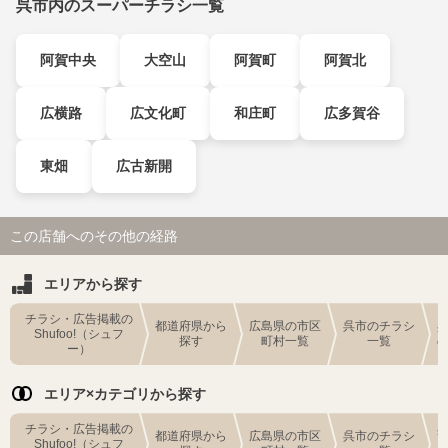
呉市内のスーパーチラシ一覧
阿賀中央
大空山
阿賀町
阿賀北
広横路
広文化町
和庄町
広多賀谷
東畑
広古新開
この店舗へのその他の経路
エリアから探す
チラシ・広告掲載の
都道府県から
広島県の市区
呉市のチラシ
Shufoo!（シュフ
探す
町村一覧
一覧
ー）
エリア×カテゴリから探す
チラシ・広告掲載の
都道府県から
広島県の市区
呉市のチラシ
Shufoo!（シュフ