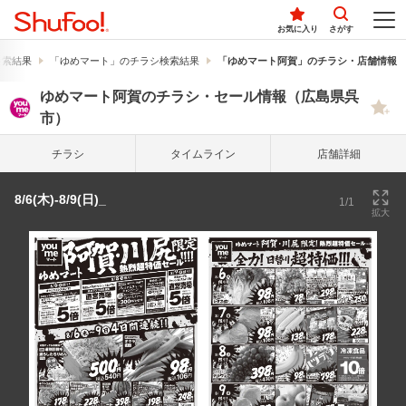
お気に入り
さがす
検索結果
「ゆめマート」のチラシ検索結果
「ゆめマート阿賀」のチラシ・店舗情報
ゆめマート阿賀のチラシ・セール情報（広島県呉
市）
チラシ
タイム
ライン
店舗詳細
8/6(木)-8/9(日)_
1/1
拡大