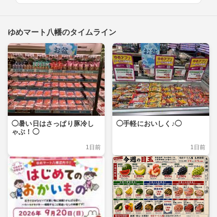
ゆめマート八幡のタイムライン
◯暑い日はさっぱり豚冷し
◯手軽においしく♪◯
ゃぶ！◯
1日前
1日前