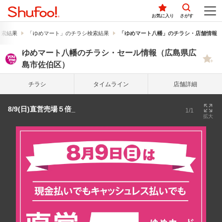
お気に入り
さがす
検索結果
「ゆめマート」のチラシ検索結果
「ゆめマート八幡」のチラシ・店舗情報
ゆめマート八幡のチラシ・セール情報（広島県広
島市佐伯区）
チラシ
タイム
ライン
店舗詳細
8/9(日)直営売場５倍_
1/1
拡大