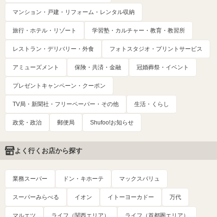
マンション・戸建・リフォーム・レンタル収納
旅行・ホテル・リゾート
学習塾・カルチャー・教育・教習所
レストラン・デリバリー・外食
フォトスタジオ・プリントサービス
アミューズメント
保険・共済・金融
冠婚葬祭・イベント
プレゼントキャンペーン・クーポン
TV局・新聞社・フリーペーパー・その他
生活・くらし
政党・政治
郵便局
Shufoo!お知らせ
よく行くお店から探す
業務スーパー
ドン・キホーテ
マックスバリュ
スーパーみらべる
イオン
イトーヨーカドー
万代
マルエツ
ライフ（関西エリア）
ライフ（首都圏エリア）