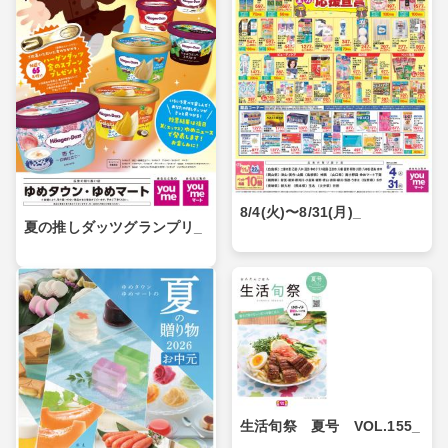
8/4(火)〜8/31(月)_
夏の推しダッツグランプリ_
生活旬祭 夏号 VOL.155_