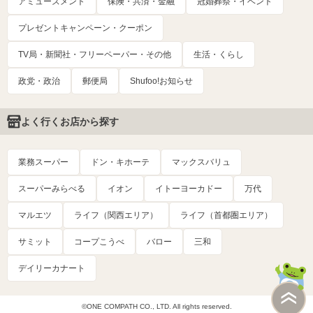
アミューズメント
保険・共済・金融
冠婚葬祭・イベント
プレゼントキャンペーン・クーポン
TV局・新聞社・フリーペーパー・その他
生活・くらし
政党・政治
郵便局
Shufoo!お知らせ
よく行くお店から探す
業務スーパー
ドン・キホーテ
マックスバリュ
スーパーみらべる
イオン
イトーヨーカドー
万代
マルエツ
ライフ（関西エリア）
ライフ（首都圏エリア）
サミット
コープこうべ
バロー
三和
デイリーカナート
©ONE COMPATH CO., LTD. All rights reserved.