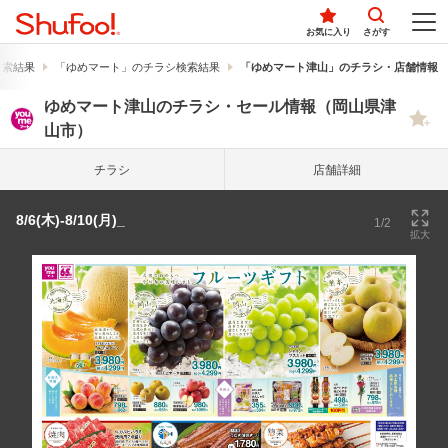
お気に入り
さがす
検索結果
「ゆめマート」のチラシ検索結果
「ゆめマート津山」のチラシ・店舗情報
ゆめマート津山のチラシ・セール情報（岡山県津
山市）
チラシ
店舗詳細
8/6(木)-8/10(月)_
1/2
拡大