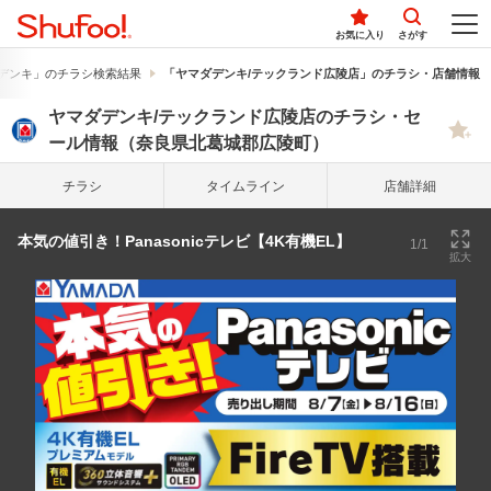
お気に入り
さがす
デンキ」のチラシ検索結果
「ヤマダデンキ/テックランド広陵店」のチラシ・店舗情報
ヤマダデンキ/テックランド広陵店のチラシ・セ
ール情報（奈良県北葛城郡広陵町）
チラシ
タイム
ライン
店舗詳細
本気の値引き！Panasonicテレビ【4K有機EL】
1/1
拡大