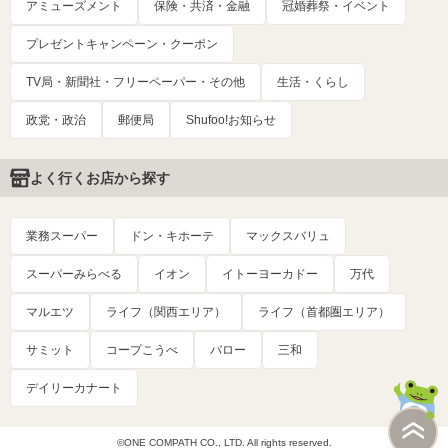
アミューズメント
保険・共済・金融
冠婚葬祭・イベント
プレゼントキャンペーン・クーポン
TV局・新聞社・フリーペーパー・その他
生活・くらし
政党・政治
郵便局
Shufoo!お知らせ
よく行くお店から探す
業務スーパー
ドン・キホーテ
マックスバリュ
スーパーみらべる
イオン
イトーヨーカドー
万代
マルエツ
ライフ（関西エリア）
ライフ（首都圏エリア）
サミット
コープこうべ
バロー
三和
デイリーカナート
©ONE COMPATH CO., LTD. All rights reserved.