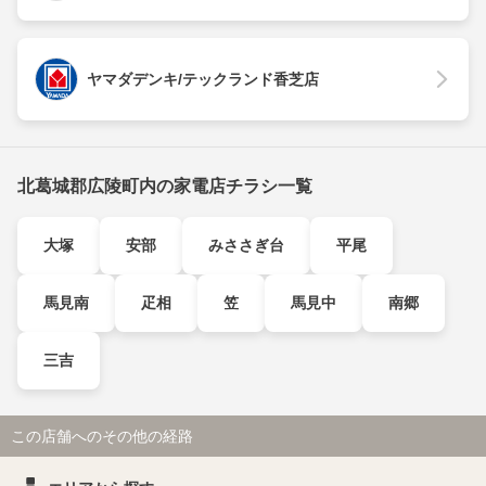
ヤマダデンキ/テックランド香芝店
北葛城郡広陵町内の家電店チラシ一覧
大塚
安部
みささぎ台
平尾
馬見南
疋相
笠
馬見中
南郷
三吉
この店舗へのその他の経路