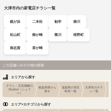
大津市内の家電店チラシ一覧
鏡が浜
二本松
勧学
柳川
松山町
柳が崎
際川
桜野町
南志賀
茶が崎
この店舗へのその他の経路
エリアから探す
チラシ・広告掲載の
都道府県から
滋賀県の市区
大津市のチラ
Shufoo!（シュフ
探す
町村一覧
シ一覧
ー）
エリア×カテゴリから探す