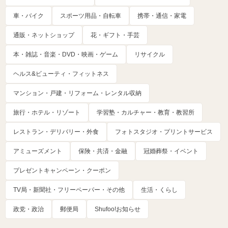
車・バイク
スポーツ用品・自転車
携帯・通信・家電
通販・ネットショップ
花・ギフト・手芸
本・雑誌・音楽・DVD・映画・ゲーム
リサイクル
ヘルス&ビューティ・フィットネス
マンション・戸建・リフォーム・レンタル収納
旅行・ホテル・リゾート
学習塾・カルチャー・教育・教習所
レストラン・デリバリー・外食
フォトスタジオ・プリントサービス
アミューズメント
保険・共済・金融
冠婚葬祭・イベント
プレゼントキャンペーン・クーポン
TV局・新聞社・フリーペーパー・その他
生活・くらし
政党・政治
郵便局
Shufoo!お知らせ