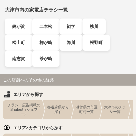
大津市内の家電店チラシ一覧
鏡が浜
二本松
勧学
柳川
松山町
柳が崎
際川
桜野町
南志賀
茶が崎
この店舗へのその他の経路
エリアから探す
チラシ・広告掲載の
都道府県から
滋賀県の市区
大津市のチラ
Shufoo!（シュフ
探す
町村一覧
シ一覧
ー）
エリア×カテゴリから探す