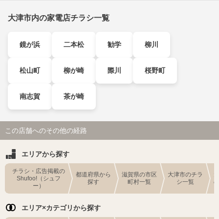
大津市内の家電店チラシ一覧
鏡が浜
二本松
勧学
柳川
松山町
柳が崎
際川
桜野町
南志賀
茶が崎
この店舗へのその他の経路
エリアから探す
チラシ・広告掲載の
都道府県から
滋賀県の市区
大津市のチラ
Shufoo!（シュフ
探す
町村一覧
シ一覧
ー）
エリア×カテゴリから探す