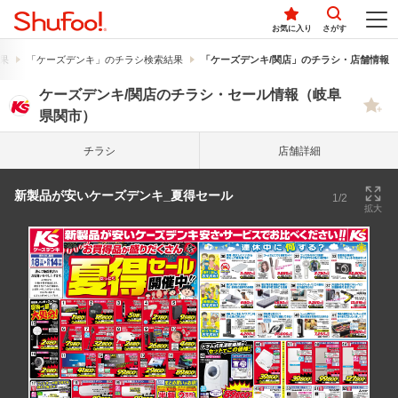
お気に入り
さがす
果
「ケーズデンキ」のチラシ検索結果
「ケーズデンキ/関店」のチラシ・店舗情報
ケーズデンキ/関店のチラシ・セール情報（岐阜
県関市）
チラシ
店舗詳細
新製品が安いケーズデンキ_夏得セール
1/2
拡大