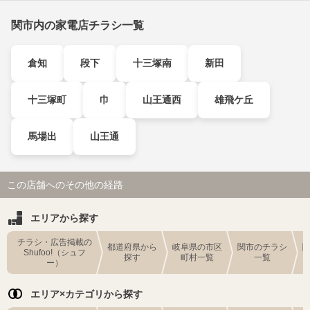
関市内の家電店チラシ一覧
倉知
段下
十三塚南
新田
十三塚町
巾
山王通西
雄飛ケ丘
馬場出
山王通
この店舗へのその他の経路
エリアから探す
チラシ・広告掲載の
都道府県から
岐阜県の市区
関市のチラシ
Shufoo!（シュフ
探す
町村一覧
一覧
ー）
エリア×カテゴリから探す