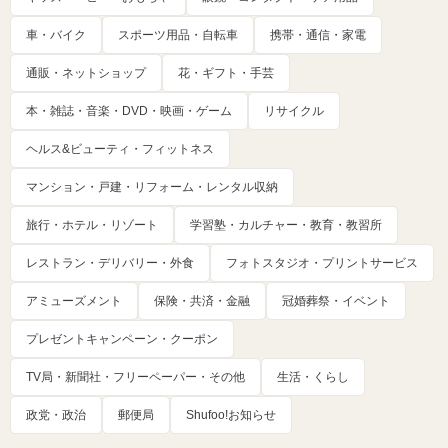
車・バイク
スポーツ用品・自転車
携帯・通信・家電
通販・ネットショップ
花・ギフト・手芸
本・雑誌・音楽・DVD・映画・ゲーム
リサイクル
ヘルス&ビューティ・フィットネス
マンション・戸建・リフォーム・レンタル収納
旅行・ホテル・リゾート
学習塾・カルチャー・教育・教習所
レストラン・デリバリー・外食
フォトスタジオ・プリントサービス
アミューズメント
保険・共済・金融
冠婚葬祭・イベント
プレゼントキャンペーン・クーポン
TV局・新聞社・フリーペーパー・その他
生活・くらし
政党・政治
郵便局
Shufoo!お知らせ