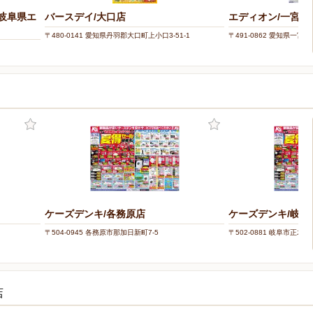
（岐阜県エ
バースデイ/大口店
エディオン/一宮本
〒480-0141 愛知県丹羽郡大口町上小口3-51-1
〒491-0862 愛知県一宮市緑
ケーズデンキ/各務原店
ケーズデンキ/岐阜
〒504-0945 各務原市那加日新町7-5
〒502-0881 岐阜市正木北町
店