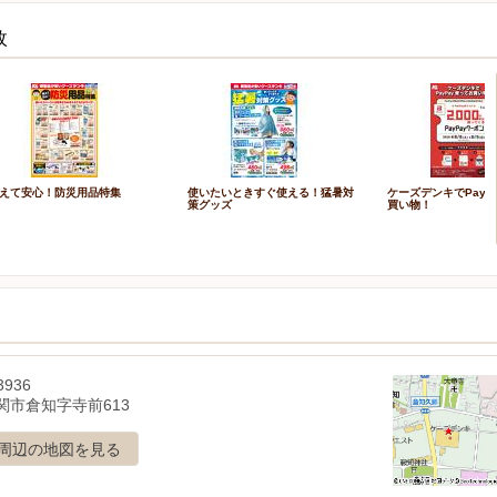
枚
えて安心！防災用品特集
使いたいときすぐ使える！猛暑対
ケーズデンキでPayP
策グッズ
買い物！
3936
関市倉知字寺前613
周辺の地図を見る