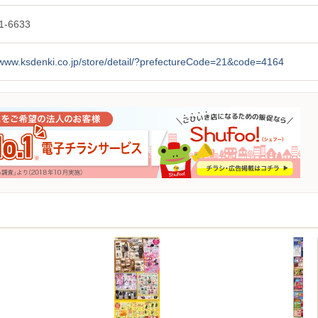
1-6633
/www.ksdenki.co.jp/store/detail/?prefectureCode=21&code=4164