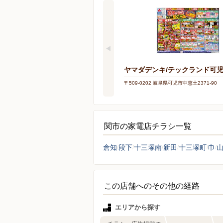
ヤマダデンキ/テックランド可
〒509-0202 岐阜県可児市中恵土2371-90
関市の家電店チラシ一覧
倉知
段下
十三塚南
新田
十三塚町
巾
この店舗へのその他の経路
エリアから探す