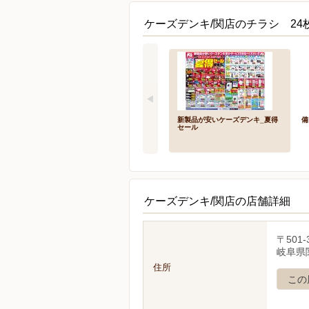
ケーズデンキ/関店のチラシ 24
新製品が安いケーズデンキ_夏得
備
セール
ケーズデンキ/関店の店舗詳細
〒501-
岐阜県
住所
この