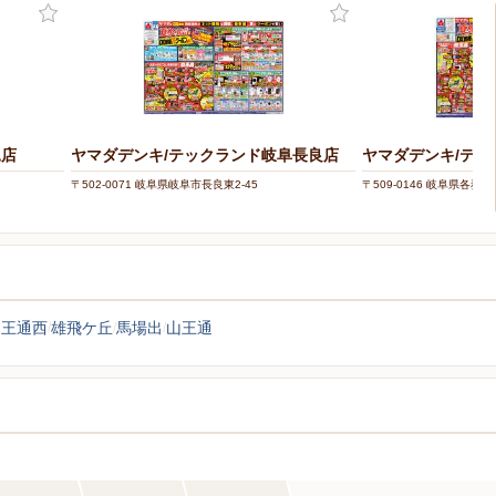
児店
ヤマダデンキ/テックランド岐阜長良店
ヤマダデンキ/テッ
〒502-0071 岐阜県岐阜市長良東2-45
〒509-0146 岐阜県各務
山王通西
雄飛ケ丘
馬場出
山王通