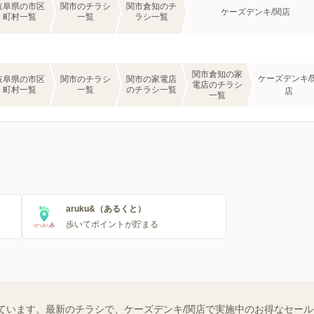
岐阜県の市区
関市のチラシ
関市倉知のチ
ケーズデンキ/関店
町村一覧
一覧
ラシ一覧
関市倉知の家
ケーズデンキ/
岐阜県の市区
関市のチラシ
関市の家電店
電店のチラシ
町村一覧
一覧
のチラシ一覧
店
一覧
aruku&（あるくと）
歩いてポイントが貯まる
ています。最新のチラシで、ケーズデンキ/関店で実施中のお得なセー