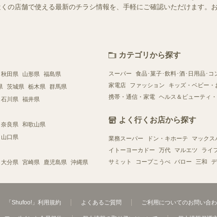
ではお近くの店舗で使える最新のチラシ情報を、手軽にご確認いただけます
カテゴリから探す
スーパー
食品･菓子･飲料･酒･日用品･コ
秋田県
山形県
福島県
家電店
ファッション
キッズ・ベビー・
県
茨城県
栃木県
群馬県
携帯・通信・家電
ヘルス＆ビューティ・
石川県
福井県
よく行くお店から探す
奈良県
和歌山県
山口県
業務スーパー
ドン・キホーテ
マックス
イトーヨーカドー
万代
マルエツ
ライ
サミット
コープこうべ
バロー
三和
デ
大分県
宮崎県
鹿児島県
沖縄県
「Shufoo!」利用規約
よくあるご質問
ご利用についてのお問い合わ