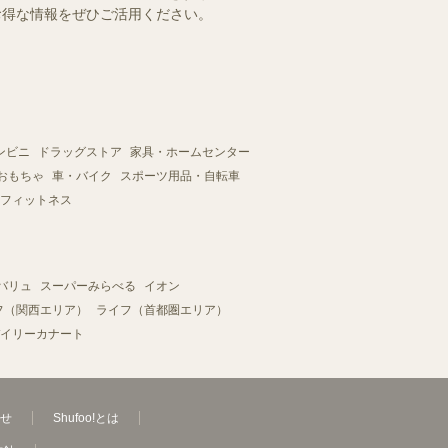
。お得な情報をぜひご活用ください。
ンビニ
ドラッグストア
家具・ホームセンター
おもちゃ
車・バイク
スポーツ用品・自転車
フィットネス
バリュ
スーパーみらべる
イオン
フ（関西エリア）
ライフ（首都圏エリア）
イリーカナート
せ
Shufoo!とは