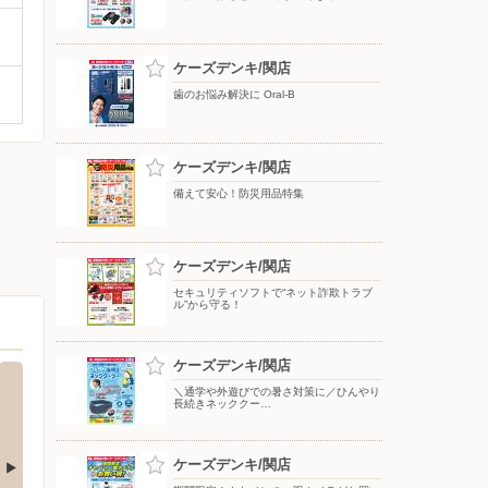
ケーズデンキ/関店
歯のお悩み解決に Oral-B
ケーズデンキ/関店
備えて安心！防災用品特集
ケーズデンキ/関店
セキュリティソフトで“ネット詐欺トラブ
ル”から守る！
ケーズデンキ/関店
＼通学や外遊びでの暑さ対策に／ひんやり
長続きネッククー…
ケーズデンキ/関店