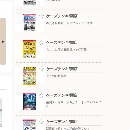
ケーズデンキ/関店
冷たさ長持ち！トリプルメガアイス
ケーズデンキ/関店
もしもに備える防災バッグ特集
ay使ってお
熱中症リスクをアラーム音でお知
魔法瓶構造で持ち運ぶ氷のう ア
らせ
イスパックシリーズ
ケーズデンキ/関店
今月のお買得品！
ケーズデンキ/関店
歯間スッキリ！水みがき オーラルスマイ
ル
ケーズデンキ/関店
双眼鏡で推しとの距離が近くなる