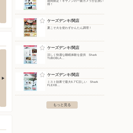
期間限定！キヤノンの一眼カメラがお買い
得！
店
イオン関店
エディ
5-6-10
〒501-3936 岐阜県関市倉知516
〒509-
ン各務原
ケーズデンキ/関店
夏こそ火を使わずかんたん調理！
ケーズデンキ/関店
涼しく快適な睡眠体験を提供 Shark
TUBOBLA…
ケーズデンキ/関店
ミスト効果で最大6.7℃涼しい Shark
FLEXB…
正木店
ケーズデンキ/可児店
ケーズ
8-26
〒509-0241 可児市坂戸124
〒500-8
もっと見る