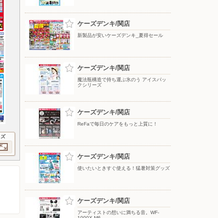
ケーズデンキ/関店
新製品が安いケーズデンキ_夏得セール
ケーズデンキ/関店
魔法瓶構造で持ち運ぶ氷のう アイスパッ
クシリーズ
ケーズデンキ/関店
ReFaで毎日のケアをもっと上質に！
イズ
ケーズデンキ/関店
使いたいときすぐ使える！猛暑対策グッズ
ケーズデンキ/関店
アーティストの想いに満ちる音。WF-
1000X M6