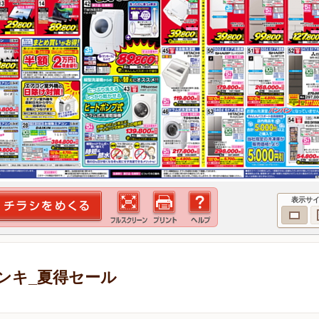
表示サ
ンキ_夏得セール