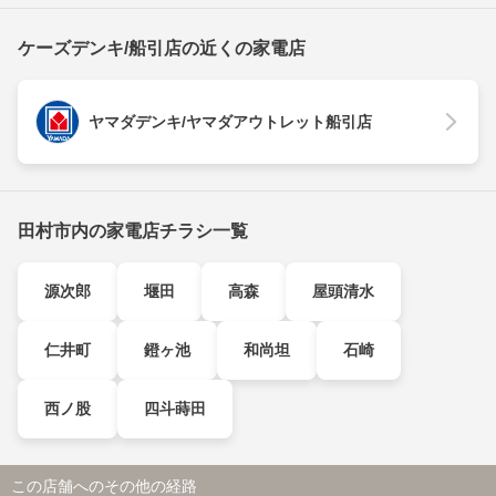
ケーズデンキ/船引店の近くの家電店
ヤマダデンキ/ヤマダアウトレット船引店
田村市内の家電店チラシ一覧
源次郎
堰田
高森
屋頭清水
仁井町
鐙ヶ池
和尚坦
石崎
西ノ股
四斗蒔田
この店舗へのその他の経路