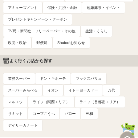
アミューズメント
保険・共済・金融
冠婚葬祭・イベント
プレゼントキャンペーン・クーポン
TV局・新聞社・フリーペーパー・その他
生活・くらし
政党・政治
郵便局
Shufoo!お知らせ
よく行くお店から探す
業務スーパー
ドン・キホーテ
マックスバリュ
スーパーみらべる
イオン
イトーヨーカドー
万代
マルエツ
ライフ（関西エリア）
ライフ（首都圏エリア）
サミット
コープこうべ
バロー
三和
デイリーカナート