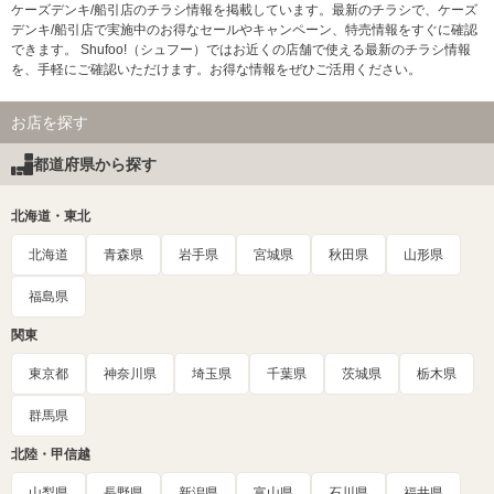
ケーズデンキ/船引店のチラシ情報を掲載しています。最新のチラシで、ケーズ
デンキ/船引店で実施中のお得なセールやキャンペーン、特売情報をすぐに確認
できます。 Shufoo!（シュフー）ではお近くの店舗で使える最新のチラシ情報
を、手軽にご確認いただけます。お得な情報をぜひご活用ください。
お店を探す
都道府県から探す
北海道・東北
北海道
青森県
岩手県
宮城県
秋田県
山形県
福島県
関東
東京都
神奈川県
埼玉県
千葉県
茨城県
栃木県
群馬県
北陸・甲信越
山梨県
長野県
新潟県
富山県
石川県
福井県