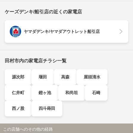
ケーズデンキ/船引店の近くの家電店
ヤマダデンキ/ヤマダアウトレット船引店
田村市内の家電店チラシ一覧
源次郎
堰田
高森
屋頭清水
仁井町
鐙ヶ池
和尚坦
石崎
西ノ股
四斗蒔田
この店舗へのその他の経路