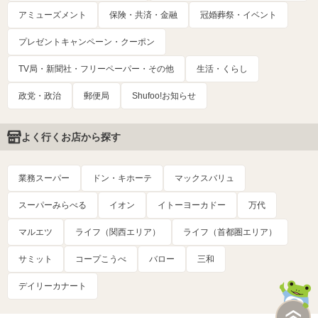
アミューズメント
保険・共済・金融
冠婚葬祭・イベント
プレゼントキャンペーン・クーポン
TV局・新聞社・フリーペーパー・その他
生活・くらし
政党・政治
郵便局
Shufoo!お知らせ
よく行くお店から探す
業務スーパー
ドン・キホーテ
マックスバリュ
スーパーみらべる
イオン
イトーヨーカドー
万代
マルエツ
ライフ（関西エリア）
ライフ（首都圏エリア）
サミット
コープこうべ
バロー
三和
デイリーカナート