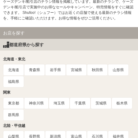
ケーズデンキ/船引店のチラシ情報を掲載しています。最新のチラシで、ケーズ
デンキ/船引店で実施中のお得なセールやキャンペーン、特売情報をすぐに確認
できます。 Shufoo!（シュフー）ではお近くの店舗で使える最新のチラシ情報
を、手軽にご確認いただけます。お得な情報をぜひご活用ください。
お店を探す
都道府県から探す
北海道・東北
北海道
青森県
岩手県
宮城県
秋田県
山形県
福島県
関東
東京都
神奈川県
埼玉県
千葉県
茨城県
栃木県
群馬県
北陸・甲信越
山梨県
長野県
新潟県
富山県
石川県
福井県