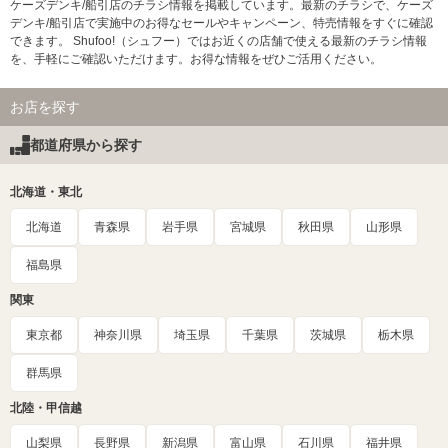
ケーズデンキ/船引店のチラシ情報を掲載しています。最新のチラシで、ケーズ
デンキ/船引店で実施中のお得なセールやキャンペーン、特売情報をすぐに確認
できます。 Shufoo!（シュフー）ではお近くの店舗で使える最新のチラシ情報
を、手軽にご確認いただけます。お得な情報をぜひご活用ください。
お店を探す
都道府県から探す
北海道・東北
北海道
青森県
岩手県
宮城県
秋田県
山形県
福島県
関東
東京都
神奈川県
埼玉県
千葉県
茨城県
栃木県
群馬県
北陸・甲信越
山梨県
長野県
新潟県
富山県
石川県
福井県