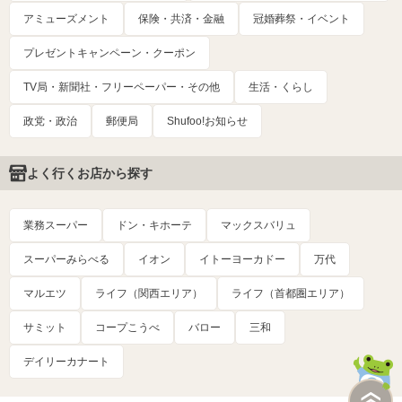
アミューズメント
保険・共済・金融
冠婚葬祭・イベント
プレゼントキャンペーン・クーポン
TV局・新聞社・フリーペーパー・その他
生活・くらし
政党・政治
郵便局
Shufoo!お知らせ
よく行くお店から探す
業務スーパー
ドン・キホーテ
マックスバリュ
スーパーみらべる
イオン
イトーヨーカドー
万代
マルエツ
ライフ（関西エリア）
ライフ（首都圏エリア）
サミット
コープこうべ
バロー
三和
デイリーカナート