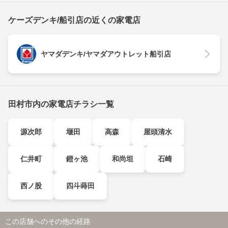
ケーズデンキ/船引店の近くの家電店
ヤマダデンキ/ヤマダアウトレット船引店
田村市内の家電店チラシ一覧
源次郎
堰田
高森
屋頭清水
仁井町
鐙ヶ池
和尚坦
石崎
西ノ股
四斗蒔田
この店舗へのその他の経路