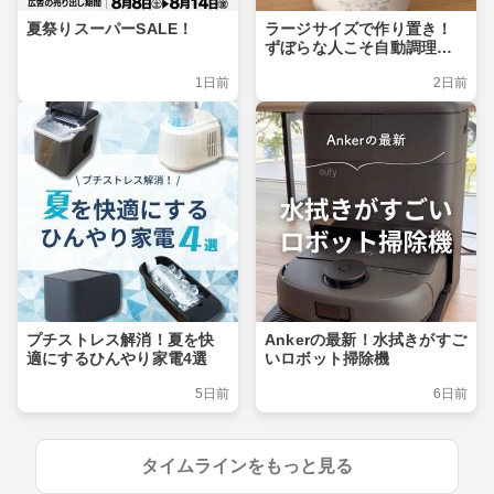
夏祭りスーパーSALE！
ラージサイズで作り置き！
ずぼらな人こそ自動調理ポ
ット
1日前
2日前
プチストレス解消！夏を快
Ankerの最新！水拭きがすご
適にするひんやり家電4選
いロボット掃除機
5日前
6日前
タイムラインをもっと見る