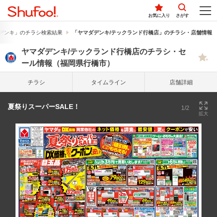
お気に入り
さがす
デンキ」のチラシ検索結果
「ヤマダデンキ/テックランド行橋店」のチラシ・店舗情報
ヤマダデンキ/テックランド行橋店のチラシ・セ
ール情報（福岡県行橋市）
チラシ
タイム
ライン
店舗詳細
夏祭りスーパーSALE！
1/2
拡大