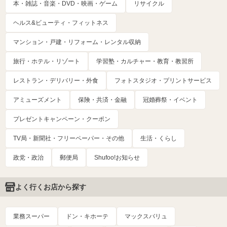
本・雑誌・音楽・DVD・映画・ゲーム
リサイクル
ヘルス&ビューティ・フィットネス
マンション・戸建・リフォーム・レンタル収納
旅行・ホテル・リゾート
学習塾・カルチャー・教育・教習所
レストラン・デリバリー・外食
フォトスタジオ・プリントサービス
アミューズメント
保険・共済・金融
冠婚葬祭・イベント
プレゼントキャンペーン・クーポン
TV局・新聞社・フリーペーパー・その他
生活・くらし
政党・政治
郵便局
Shufoo!お知らせ
よく行くお店から探す
業務スーパー
ドン・キホーテ
マックスバリュ