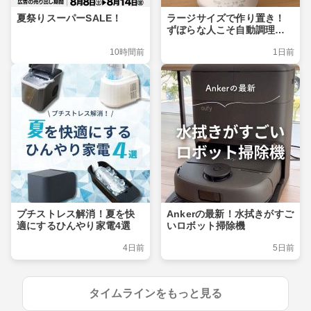
夏祭りスーパーSALE！
ラージサイズで作り置き！
ずぼらな人こそ自動調理ポ
ット
10時間前
1日前
プチストレス解消！夏を快
Ankerの最新！水拭きがすご
適にするひんやり家電4選
いロボット掃除機
4日前
5日前
タイムラインをもっと見る