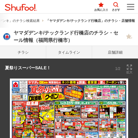
お気に入り
さがす
デンキ」のチラシ検索結果
「ヤマダデンキ/テックランド行橋店」のチラシ・店舗情報
ヤマダデンキ/テックランド行橋店のチラシ・セ
ール情報（福岡県行橋市）
チラシ
タイム
ライン
店舗詳細
夏祭りスーパーSALE！
1/2
拡大