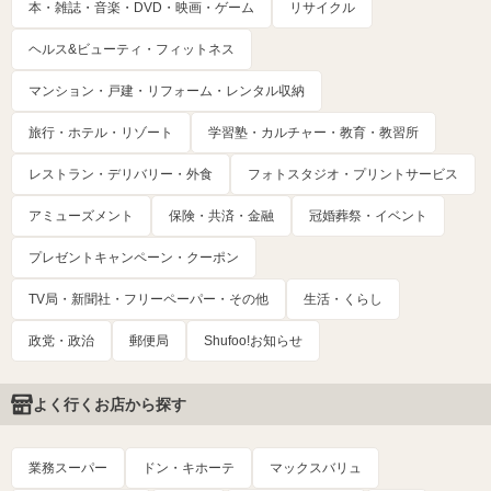
本・雑誌・音楽・DVD・映画・ゲーム
リサイクル
ヘルス&ビューティ・フィットネス
マンション・戸建・リフォーム・レンタル収納
旅行・ホテル・リゾート
学習塾・カルチャー・教育・教習所
レストラン・デリバリー・外食
フォトスタジオ・プリントサービス
アミューズメント
保険・共済・金融
冠婚葬祭・イベント
プレゼントキャンペーン・クーポン
TV局・新聞社・フリーペーパー・その他
生活・くらし
政党・政治
郵便局
Shufoo!お知らせ
よく行くお店から探す
業務スーパー
ドン・キホーテ
マックスバリュ