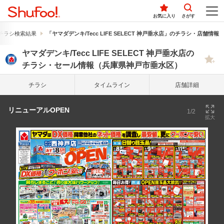
お気に入り
さがす
チラシ検索結果
「ヤマダデンキ/Tecc LIFE SELECT 神戸垂水店」のチラシ・店舗情報
ヤマダデンキ/Tecc LIFE SELECT 神戸垂水店の
チラシ・セール情報（兵庫県神戸市垂水区）
チラシ
タイム
ライン
店舗詳細
リニューアルOPEN
1/2
拡大