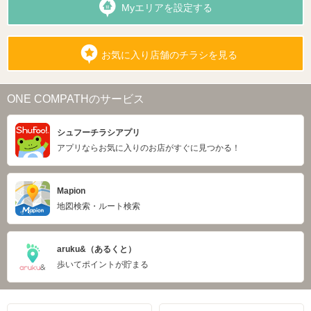
Myエリアを設定する
お気に入り店舗のチラシを見る
ONE COMPATHのサービス
シュフーチラシアプリ
アプリならお気に入りのお店がすぐに見つかる！
Mapion
地図検索・ルート検索
aruku&（あるくと）
歩いてポイントが貯まる