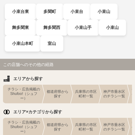
小束台東
多聞町
小束台
小束山
舞多聞東
舞多聞西
小束山手
小束山
小束山本町
室山
この店舗へのその他の経路
エリアから探す
チラシ・広告掲載の
都道府県から
兵庫県の市区
神戸市垂水区
Shufoo!（シュフ
探す
町村一覧
のチラシ一覧
ー）
エリア×カテゴリから探す
チラシ・広告掲載の
都道府県から
兵庫県の市区
神戸市垂水区
Shufoo!（シュフ
探す
町村一覧
のチラシ一覧
ー）