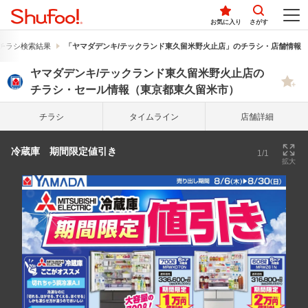
お気に入り
さがす
チラシ検索結果
「ヤマダデンキ/テックランド東久留米野火止店」のチラシ・店舗情報
ヤマダデンキ/テックランド東久留米野火止店の
チラシ・セール情報（東京都東久留米市）
チラシ
タイム
ライン
店舗詳細
冷蔵庫 期間限定値引き
1/1
拡大