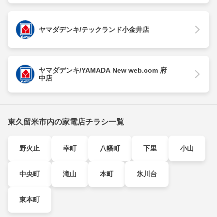
ヤマダデンキ/テックランド小金井店
ヤマダデンキ/YAMADA New web.com 府
中店
東久留米市内の家電店チラシ一覧
野火止
幸町
八幡町
下里
小山
中央町
滝山
本町
氷川台
東本町