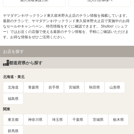
個人情報保護方針
法人のお客様へ
ヤマダデンキ/テックランド東久留米野火止店のチラシ情報を掲載しています。
最新のチラシで、ヤマダデンキ/テックランド東久留米野火止店で実施中のお得
なセールやキャンペーン、特売情報をすぐに確認できます。 Shufoo!（シュフ
ー）ではお近くの店舗で使える最新のチラシ情報を、手軽にご確認いただけま
す。お得な情報をぜひご活用ください。
お店を探す
都道府県から探す
北海道・東北
北海道
青森県
岩手県
宮城県
秋田県
山形県
福島県
関東
東京都
神奈川県
埼玉県
千葉県
茨城県
栃木県
群馬県