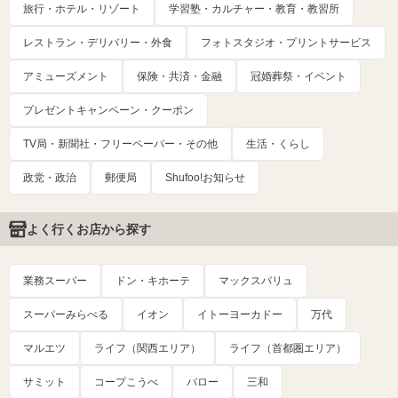
旅行・ホテル・リゾート
学習塾・カルチャー・教育・教習所
レストラン・デリバリー・外食
フォトスタジオ・プリントサービス
アミューズメント
保険・共済・金融
冠婚葬祭・イベント
プレゼントキャンペーン・クーポン
TV局・新聞社・フリーペーパー・その他
生活・くらし
政党・政治
郵便局
Shufoo!お知らせ
よく行くお店から探す
業務スーパー
ドン・キホーテ
マックスバリュ
スーパーみらべる
イオン
イトーヨーカドー
万代
マルエツ
ライフ（関西エリア）
ライフ（首都圏エリア）
サミット
コープこうべ
バロー
三和