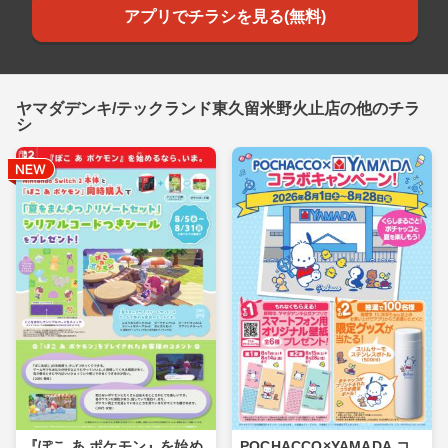
アプリでチラシを見る(無料)
ヤマダデンキ/テックランド東久留米野火止店の他のチラ
シ
『ぽこ あ ポケモン』を始め
POCHACCO×YAMADA コ