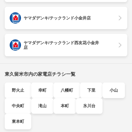
ヤマダデンキ/テックランド小金井店
ヤマダデンキ/テックランド西友花小金井
店
東久留米市内の家電店チラシ一覧
野火止
幸町
八幡町
下里
小山
中央町
滝山
本町
氷川台
東本町