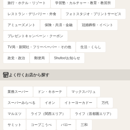
旅行・ホテル・リゾート
学習塾・カルチャー・教育・教習所
レストラン・デリバリー・外食
フォトスタジオ・プリントサービス
アミューズメント
保険・共済・金融
冠婚葬祭・イベント
プレゼントキャンペーン・クーポン
TV局・新聞社・フリーペーパー・その他
生活・くらし
政党・政治
郵便局
Shufoo!お知らせ
よく行くお店から探す
業務スーパー
ドン・キホーテ
マックスバリュ
スーパーみらべる
イオン
イトーヨーカドー
万代
マルエツ
ライフ（関西エリア）
ライフ（首都圏エリア）
サミット
コープこうべ
バロー
三和