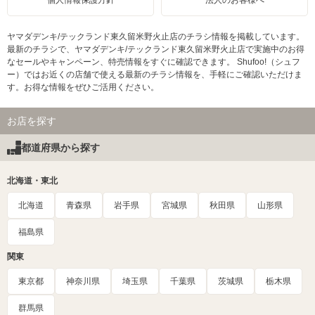
個人情報保護方針
法人のお客様へ
ヤマダデンキ/テックランド東久留米野火止店のチラシ情報を掲載しています。
最新のチラシで、ヤマダデンキ/テックランド東久留米野火止店で実施中のお得
なセールやキャンペーン、特売情報をすぐに確認できます。 Shufoo!（シュフ
ー）ではお近くの店舗で使える最新のチラシ情報を、手軽にご確認いただけま
す。お得な情報をぜひご活用ください。
お店を探す
都道府県から探す
北海道・東北
北海道
青森県
岩手県
宮城県
秋田県
山形県
福島県
関東
東京都
神奈川県
埼玉県
千葉県
茨城県
栃木県
群馬県