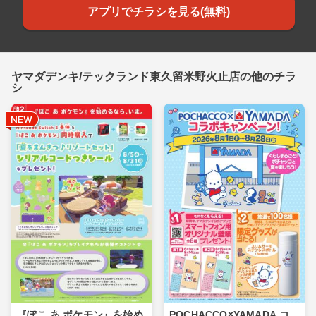
アプリでチラシを見る(無料)
ヤマダデンキ/テックランド東久留米野火止店の他のチラ
シ
『ぽこ あ ポケモン』を始め
POCHACCO×YAMADA コ