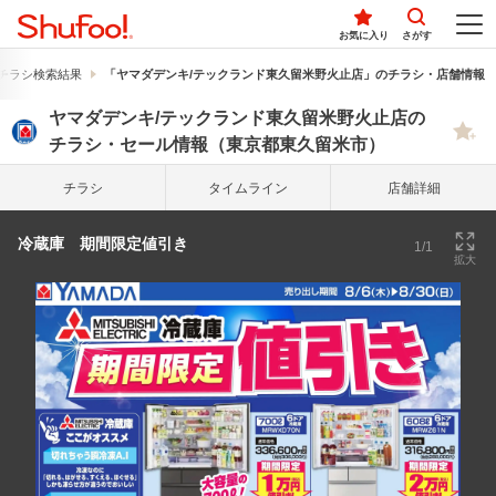
お気に入り
さがす
チラシ検索結果
「ヤマダデンキ/テックランド東久留米野火止店」のチラシ・店舗情報
ヤマダデンキ/テックランド東久留米野火止店の
チラシ・セール情報（東京都東久留米市）
チラシ
タイム
ライン
店舗詳細
冷蔵庫 期間限定値引き
1/1
拡大