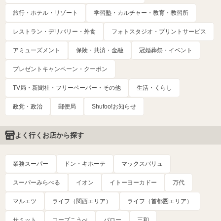
旅行・ホテル・リゾート
学習塾・カルチャー・教育・教習所
レストラン・デリバリー・外食
フォトスタジオ・プリントサービス
アミューズメント
保険・共済・金融
冠婚葬祭・イベント
プレゼントキャンペーン・クーポン
TV局・新聞社・フリーペーパー・その他
生活・くらし
政党・政治
郵便局
Shufoo!お知らせ
よく行くお店から探す
業務スーパー
ドン・キホーテ
マックスバリュ
スーパーみらべる
イオン
イトーヨーカドー
万代
マルエツ
ライフ（関西エリア）
ライフ（首都圏エリア）
サミット
コープこうべ
バロー
三和