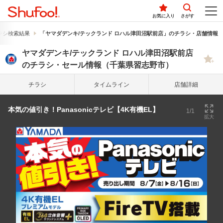
お気に入り
さがす
ラシ検索結果
「ヤマダデンキ/テックランド ロハル津田沼駅前店」のチラシ・店舗情報
ヤマダデンキ/テックランド ロハル津田沼駅前店
のチラシ・セール情報（千葉県習志野市）
チラシ
タイム
ライン
店舗詳細
本気の値引き！Panasonicテレビ【4K有機EL】
1/1
拡大