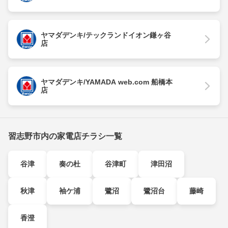
ヤマダデンキ/テックランドイオン鎌ヶ谷
店
ヤマダデンキ/YAMADA web.com 船橋本
店
習志野市内の家電店チラシ一覧
谷津
奏の杜
谷津町
津田沼
秋津
袖ケ浦
鷺沼
鷺沼台
藤崎
香澄