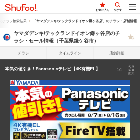
お気に入り
さがす
のチラシ検索結果
「ヤマダデンキ/テックランドイオン鎌ヶ谷店」のチラシ・店舗情報
ヤマダデンキ/テックランドイオン鎌ヶ谷店のチ
ラシ・セール情報（千葉県鎌ケ谷市）
チラシ
タイム
ライン
店舗詳細
本気の値引き！Panasonicテレビ【4K有機EL】
1/1
拡大