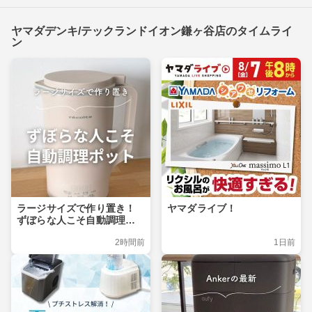
ヤマダデンキ/テックランドイオン鎌ヶ谷店のタイムライ
ン
ラージサイズで作り置き！
ヤマダライブ！
ずぼらな人こそ自動調理ポ
ット
2時間前
1日前