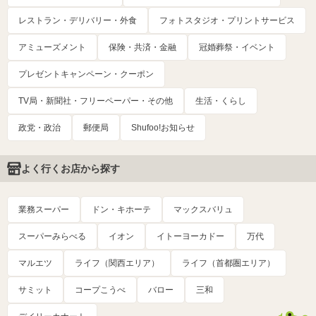
レストラン・デリバリー・外食
フォトスタジオ・プリントサービス
アミューズメント
保険・共済・金融
冠婚葬祭・イベント
プレゼントキャンペーン・クーポン
TV局・新聞社・フリーペーパー・その他
生活・くらし
政党・政治
郵便局
Shufoo!お知らせ
よく行くお店から探す
業務スーパー
ドン・キホーテ
マックスバリュ
スーパーみらべる
イオン
イトーヨーカドー
万代
マルエツ
ライフ（関西エリア）
ライフ（首都圏エリア）
サミット
コープこうべ
バロー
三和