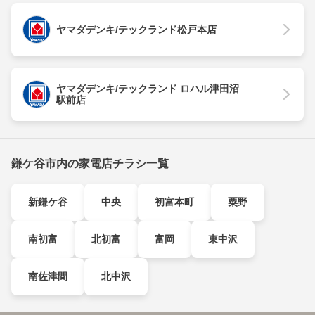
ヤマダデンキ/テックランド松戸本店
ヤマダデンキ/テックランド ロハル津田沼
駅前店
鎌ケ谷市内の家電店チラシ一覧
新鎌ケ谷
中央
初富本町
粟野
南初富
北初富
富岡
東中沢
南佐津間
北中沢