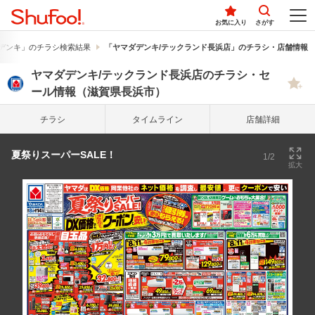
お気に入り
さがす
デンキ」のチラシ検索結果
「ヤマダデンキ/テックランド長浜店」のチラシ・店舗情報
ヤマダデンキ/テックランド長浜店のチラシ・セ
ール情報（滋賀県長浜市）
チラシ
タイム
ライン
店舗詳細
夏祭りスーパーSALE！
1/2
拡大