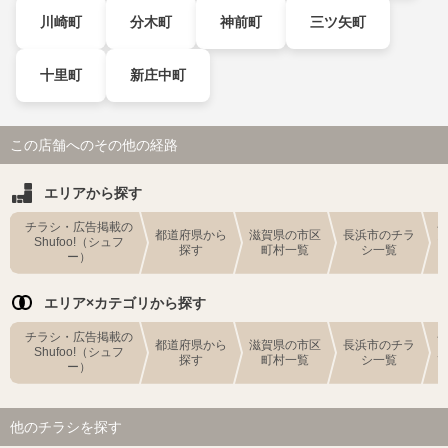
川崎町
分木町
神前町
三ツ矢町
十里町
新庄中町
この店舗へのその他の経路
エリアから探す
チラシ・広告掲載の
都道府県から
滋賀県の市区
長浜市のチラ
Shufoo!（シュフ
探す
町村一覧
シ一覧
ー）
エリア×カテゴリから探す
チラシ・広告掲載の
都道府県から
滋賀県の市区
長浜市のチラ
Shufoo!（シュフ
探す
町村一覧
シ一覧
ー）
他のチラシを探す