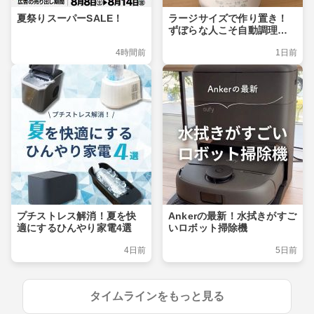
夏祭りスーパーSALE！
ラージサイズで作り置き！
ずぼらな人こそ自動調理ポ
ット
4時間前
1日前
プチストレス解消！夏を快
Ankerの最新！水拭きがすご
適にするひんやり家電4選
いロボット掃除機
4日前
5日前
タイムラインをもっと見る