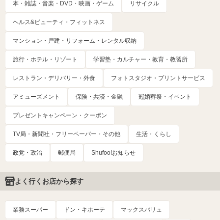
本・雑誌・音楽・DVD・映画・ゲーム
リサイクル
ヘルス&ビューティ・フィットネス
マンション・戸建・リフォーム・レンタル収納
旅行・ホテル・リゾート
学習塾・カルチャー・教育・教習所
レストラン・デリバリー・外食
フォトスタジオ・プリントサービス
アミューズメント
保険・共済・金融
冠婚葬祭・イベント
プレゼントキャンペーン・クーポン
TV局・新聞社・フリーペーパー・その他
生活・くらし
政党・政治
郵便局
Shufoo!お知らせ
よく行くお店から探す
業務スーパー
ドン・キホーテ
マックスバリュ