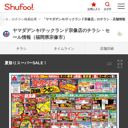
お気に入り
さがす
デンキ」のチラシ検索結果
「ヤマダデンキ/テックランド宗像店」のチラシ・店舗情報
ヤマダデンキ/テックランド宗像店のチラシ・セ
ール情報（福岡県宗像市）
チラシ
タイム
ライン
店舗詳細
夏祭りスーパーSALE！
1/2
拡大