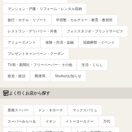
マンション・戸建・リフォーム・レンタル収納
旅行・ホテル・リゾート
学習塾・カルチャー・教育・教習所
レストラン・デリバリー・外食
フォトスタジオ・プリントサービス
アミューズメント
保険・共済・金融
冠婚葬祭・イベント
プレゼントキャンペーン・クーポン
TV局・新聞社・フリーペーパー・その他
生活・くらし
政党・政治
郵便局
Shufoo!お知らせ
よく行くお店から探す
業務スーパー
ドン・キホーテ
マックスバリュ
スーパーみらべる
イオン
イトーヨーカドー
万代