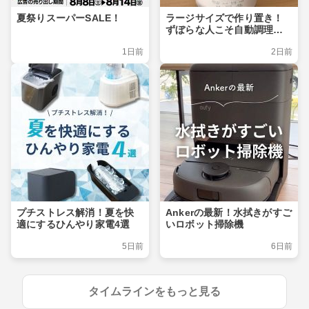
夏祭りスーパーSALE！
ラージサイズで作り置き！
ずぼらな人こそ自動調理ポ
ット
1日前
2日前
プチストレス解消！夏を快
Ankerの最新！水拭きがすご
適にするひんやり家電4選
いロボット掃除機
5日前
6日前
タイムラインをもっと見る