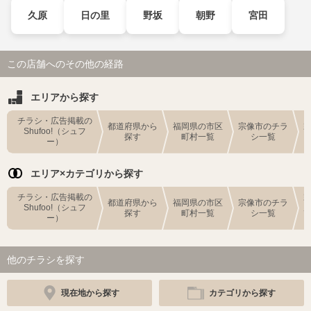
久原
日の里
野坂
朝野
宮田
この店舗へのその他の経路
エリアから探す
チラシ・広告掲載の
都道府県から
福岡県の市区
宗像市のチラ
Shufoo!（シュフ
探す
町村一覧
シ一覧
ー）
エリア×カテゴリから探す
チラシ・広告掲載の
都道府県から
福岡県の市区
宗像市のチラ
Shufoo!（シュフ
探す
町村一覧
シ一覧
ー）
他のチラシを探す
現在地から探す
カテゴリから探す