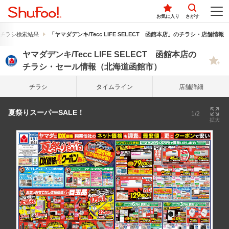
お気に入り
さがす
チラシ検索結果
「ヤマダデンキ/Tecc LIFE SELECT 函館本店」のチラシ・店舗情報
ヤマダデンキ/Tecc LIFE SELECT 函館本店の
チラシ・セール情報（北海道函館市）
チラシ
タイム
ライン
店舗詳細
夏祭りスーパーSALE！
1/2
拡大