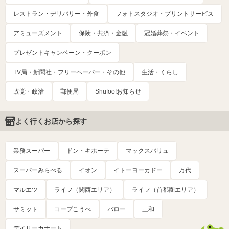
レストラン・デリバリー・外食
フォトスタジオ・プリントサービス
アミューズメント
保険・共済・金融
冠婚葬祭・イベント
プレゼントキャンペーン・クーポン
TV局・新聞社・フリーペーパー・その他
生活・くらし
政党・政治
郵便局
Shufoo!お知らせ
よく行くお店から探す
業務スーパー
ドン・キホーテ
マックスバリュ
スーパーみらべる
イオン
イトーヨーカドー
万代
マルエツ
ライフ（関西エリア）
ライフ（首都圏エリア）
サミット
コープこうべ
バロー
三和
デイリーカナート