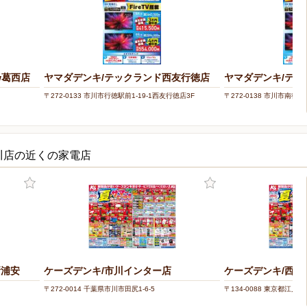
w葛西店
ヤマダデンキ/テックランド西友行徳店
ヤマダデンキ/テッ
〒272-0133 市川市行徳駅前1-19-1西友行徳店3F
〒272-0138 市川市南行徳3
川店の近くの家電店
新浦安
ケーズデンキ/市川インター店
ケーズデンキ/西葛
〒272-0014 千葉県市川市田尻1-6-5
〒134-0088 東京都江戸川