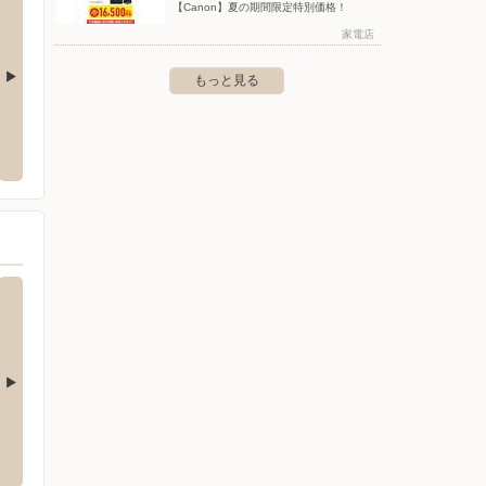
【Canon】夏の期間限定特別価格！
家電店
もっと見る
クランド南行徳店
ヤマダデンキ/テックランド葛飾店
ヤマダ
-4-1
〒124-0012 葛飾区立石5-11-23
〒130-
西店
ヤマダデンキ/テックランドNew市川本八
ヤマダ
幡店
区西葛西4-2-18
〒124-0
〒272-0021 千葉県市川市八幡3-3-3