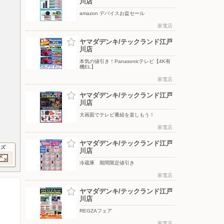
川店
amazon デバイスお盆セール
家電店
ヤマダデンキ/テックランド江戸
川店
本気の値引き！Panasonicテレビ【4K有
機EL】
家電店
ヤマダデンキ/テックランド江戸
川店
大画面でテレビ番組を楽しもう！
家電店
ヤマダデンキ/テックランド江戸
イズ
川店
冷蔵庫 期間限定値引き
家電店
ヤマダデンキ/テックランド江戸
川店
REGZAフェア
家電店