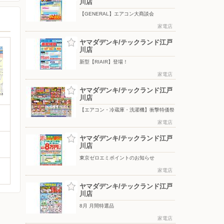
川店
【GENERAL】エアコン大商談会
家電店
ヤマダデンキ/テックランド江戸
川店
新型【RIAIR】登場！
家電店
ヤマダデンキ/テックランド江戸
川店
【エアコン・冷蔵庫・洗濯機】衝撃特価祭
家電店
ヤマダデンキ/テックランド江戸
川店
東京ゼロエミポイントのお知らせ
家電店
ヤマダデンキ/テックランド江戸
川店
8月 月間特選品
家電店