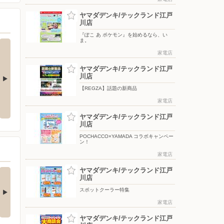
ヤマダデンキ/テックランド江戸
川店
『ぽこ あ ポケモン』を始めるなら、い
ま。
家電店
ヤマダデンキ/テックランド江戸
川店
【REGZA】話題の新商品
引き
『ぽこ あ ポケモン』を始めるな
POCHACCO×YAMADA コラボキ
ら、いま。
ャンペーン！
家電店
ヤマダデンキ/テックランド江戸
川店
POCHACCO×YAMADA コラボキャンペー
ン！
家電店
ヤマダデンキ/テックランド江戸
チストレス解消！夏
Ankerの最新！水拭き
川店
快適にするひん…
がすごいロボット…
スポットクーラー特集
□■□■□■□■□■□■□■□■□■□
□■□■□■□■□■□■□■□■□■□■□
…
■…
家電店
3日前
4日前
ヤマダデンキ/テックランド江戸