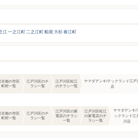
之江
一之江町
二之江町
船堀
大杉
春江町
ヤマダデンキ/テックランド江戸
東京都の市区
江戸川区のチ
江戸川区松江
町村一覧
ラシ一覧
のチラシ一覧
店
ヤマダデンキ/
江戸川区の家
江戸川区松江
東京都の市区
江戸川区のチ
電店のチラシ
の家電店のチ
ックランド江
町村一覧
ラシ一覧
一覧
ラシ一覧
川店