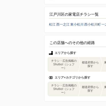
江戸川区の家電店チラシ一覧
松江
西一之江
東小松川
西小松川町
一
この店舗へのその他の経路
エリアから探す
チラシ・広告掲載の
都道府県から
Shufoo!（シュフ
探す
ー）
エリア×カテゴリから探す
チラシ・広告掲載の
都道府県から
Shufoo!（シュフ
探す
ー）