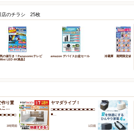
川店のチラシ 25枚
気の値引き！Panasonicテレビ
amazon デバイスお盆セール
冷蔵庫 期間限定値
Mini LED 4K液晶】
で作り置
ヤマダライブ！
プ
人こ…
を
□■□■□■□■□■□■□■□■□■□■□
■…
■□■□■□■□
□■
■
3時間前
1日前