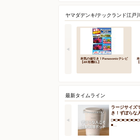
ヤマダデンキ/テックランド江戸
本気の値引き！Panasonicテレビ
本
【4K有機EL】
【
最新タイムライン
ラージサイズ
き！ずぼらな
□■□■□■□■□■□■□
■…