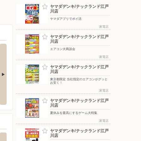
ヤマダデンキ/テックランド江戸
川店
ヤマダアプリでポイ活
家電店
ヤマダデンキ/テックランド江戸
川店
エアコン大商談会
家電店
ヤマダデンキ/テックランド江戸
川店
東京都限定 当社指定のエアコンがグッと
お安く！
ビオ/ららぽーとTO
ウエルシア/江戸川東瑞江店
ホーム
家電店
〒132-0014 東京都江戸川区東瑞江1-19-2
〒132-0
ヤマダデンキ/テックランド江戸
市浜町2丁目1番1号 ららぽーとT
川店
室
夏休みを最高にするゲーム大特集
家電店
ヤマダデンキ/テックランド江戸
川店