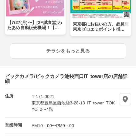
【7/27(月)〜】[2F試食堂]わ
東京都にお住いの方、必見!!
たあめ自動販売機場！【池
東京ゼロエミポイント指定
袋西口IT tower店限定】
条件にて買替で最大10万円
引き！
チラシをもっと見る
ビックカメラ/ビックカメラ池袋西口IT tower店の店舗詳
細
住所
〒171-0021
東京都豊島区西池袋3-28-13 IT tower TOK
YO 2〜4階
営業時間
AM10：00〜PM9：00