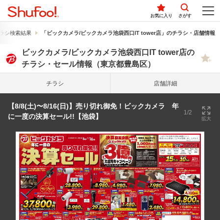
お気に入り
さがす
ラシ検索結果
「ビックカメラ/ビックカメラ池袋西口IT tower店」のチラシ・店舗情報
ビックカメラ/ビックカメラ池袋西口IT tower店の
チラシ・セール情報（東京都豊島区）
チラシ
店舗詳細
【8/8(土)〜8/16(日)】売り切れ御免！ビックカメラ 年
1/2
に一度の決算セール!!【池袋】
拡大