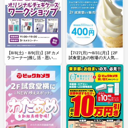
【8/8(土)・8/9(日)】[3Fカメ
【7/27(月)〜8/31(月)】[2F
ラコーナー]推し活・思い出
試食堂]あの牧場の大人気ソ
をカタチに！オリジナルチ
フトクリームが登場！【池
ェキケースワークショップ
袋西口IT tower店限定】
【池袋西口IT tower店限
定】