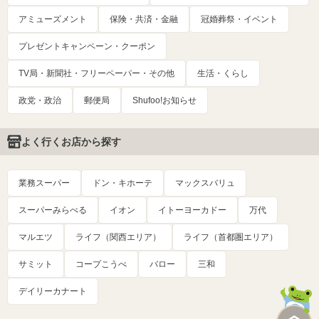
アミューズメント
保険・共済・金融
冠婚葬祭・イベント
プレゼントキャンペーン・クーポン
TV局・新聞社・フリーペーパー・その他
生活・くらし
政党・政治
郵便局
Shufoo!お知らせ
よく行くお店から探す
業務スーパー
ドン・キホーテ
マックスバリュ
スーパーみらべる
イオン
イトーヨーカドー
万代
マルエツ
ライフ（関西エリア）
ライフ（首都圏エリア）
サミット
コープこうべ
バロー
三和
デイリーカナート