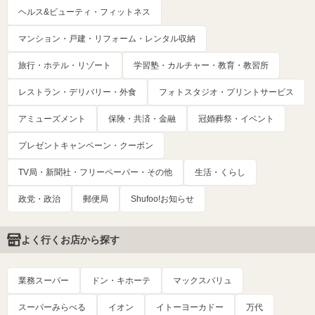
ヘルス&ビューティ・フィットネス
マンション・戸建・リフォーム・レンタル収納
旅行・ホテル・リゾート
学習塾・カルチャー・教育・教習所
レストラン・デリバリー・外食
フォトスタジオ・プリントサービス
アミューズメント
保険・共済・金融
冠婚葬祭・イベント
プレゼントキャンペーン・クーポン
TV局・新聞社・フリーペーパー・その他
生活・くらし
政党・政治
郵便局
Shufoo!お知らせ
よく行くお店から探す
業務スーパー
ドン・キホーテ
マックスバリュ
スーパーみらべる
イオン
イトーヨーカドー
万代