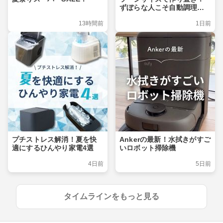
ずぼらな人こそ自動調理ポ
ット
13時間前
1日前
プチストレス解消！夏を快
Ankerの最新！水拭きがすご
適にするひんやり家電4選
いロボット掃除機
4日前
5日前
タイムラインをもっと見る