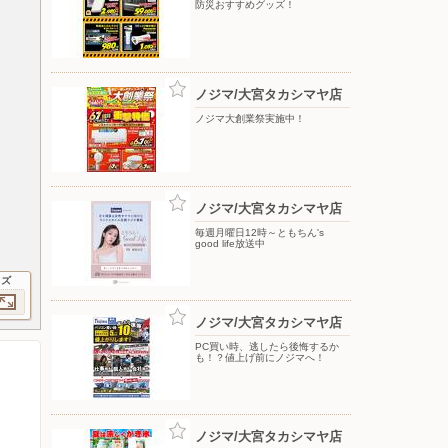
防災おすすめグッズ！
ノジマ/大宮タカシマヤ店
ノジマ大創業祭実施中！
ノジマ/大宮タカシマヤ店
毎週月曜日12時～ともちん's
good life放送中
イズ
ノジマ/大宮タカシマヤ店
PC買い時、逃したら後悔するか
も！？値上げ前にノジマへ！
ノジマ/大宮タカシマヤ店