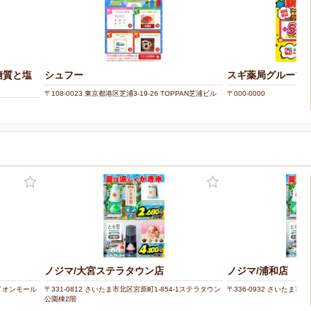
糖質と塩
シュフー
スギ薬局グループ
〒108-0023 東京都港区芝浦3-19-26 TOPPAN芝浦ビル
〒000-0000
ノジマ/大宮ステラタウン店
ノジマ/浦和店
9イオンモール
〒331-0812 さいたま市北区宮原町1-854-1ステラタウン
〒336-0932 さいたま市緑
公園棟2階