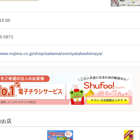
19:00
8-5871
/www.nojima.co.jp/shop/saitama/oomiyatakashimaya/
のお店