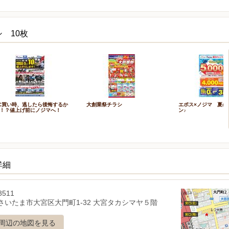
 10枚
C買い時、逃したら後悔するか
大創業祭チラシ
エポス×ノジマ 夏の
！？値上げ前にノジマへ！
ン♪
詳細
8511
さいたま市大宮区大門町1-32 大宮タカシマヤ５階
周辺の地図を見る