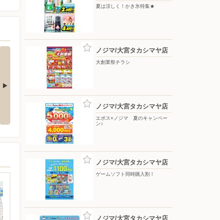
夏は涼しく！かき氷特集★
ノジマ/大宮タカシマヤ店
大創業祭チラシ
キャンペー
ゲームソフト同時購入割！
ピングー×ノジマキャンペーン実
ノジマ/大宮タカシマヤ店
施中！
エポス×ノジマ 夏のキャンペー
ン♪
ノジマ/大宮タカシマヤ店
ゲームソフト同時購入割！
ノジマ/大宮タカシマヤ店