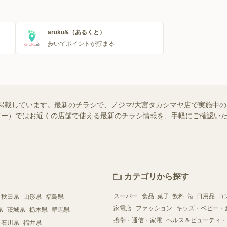
aruku&（あるくと）
歩いてポイントが貯まる
掲載しています。最新のチラシで、ノジマ/大宮タカシマヤ店で実施中
（シュフー）ではお近くの店舗で使える最新のチラシ情報を、手軽にご確認
カテゴリから探す
スーパー
食品･菓子･飲料･酒･日用品･コ
秋田県
山形県
福島県
家電店
ファッション
キッズ・ベビー・
県
茨城県
栃木県
群馬県
携帯・通信・家電
ヘルス＆ビューティ・
石川県
福井県