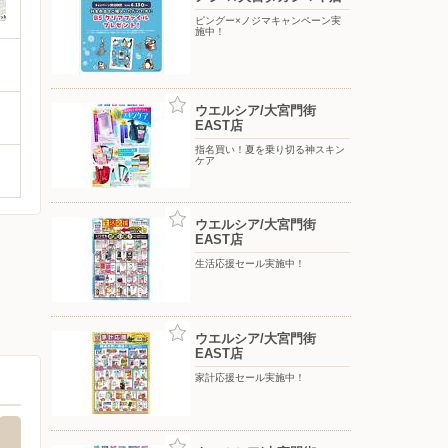
ピングー×ノジマキャンペーン実
施中！
ウエルシア/大宮門街
EAST店
指名買い！夏を乗り切る神スキン
ケア
ウエルシア/大宮門街
EAST店
生活応援セール実施中！
ウエルシア/大宮門街
EAST店
家計応援セール実施中！