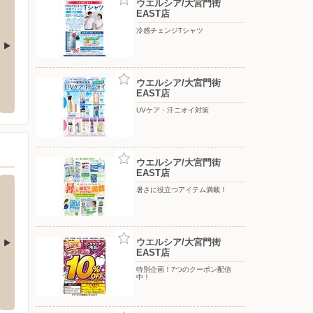
ウエルシア/大宮門街
EAST店
冷感チェンジTシャツ
ウエルシア/大宮門街
EAST店
UVケア・汗ニオイ対策
ウエルシア/大宮門街
EAST店
暑さに役立つアイテム満載！
ウエルシア/大宮門街
EAST店
特別企画！7つのクーポン配信
ノジマ/浦和パルコ店
ノジマ
中！
区中尾510-1
〒330-0055 さいたま市浦和区東高砂町11-1浦和パルコ2
〒337-
階
2F