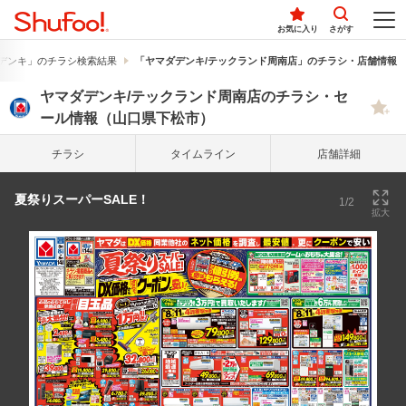
お気に入り
さがす
デンキ」のチラシ検索結果
「ヤマダデンキ/テックランド周南店」のチラシ・店舗情報
ヤマダデンキ/テックランド周南店のチラシ・セ
ール情報（山口県下松市）
チラシ
タイム
ライン
店舗詳細
夏祭りスーパーSALE！
1/2
拡大