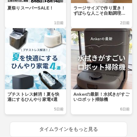
夏祭りスーパーSALE！
ラージサイズで作り置き！
ずぼらな人こそ自動調理ポ
ット
1日前
2日前
プチストレス解消！夏を快
Ankerの最新！水拭きがすご
適にするひんやり家電4選
いロボット掃除機
5日前
6日前
タイムラインをもっと見る