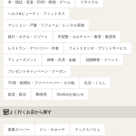
本・雑誌・音楽・DVD・映画・ゲーム
リサイクル
ヘルス&ビューティ・フィットネス
マンション・戸建・リフォーム・レンタル収納
旅行・ホテル・リゾート
学習塾・カルチャー・教育・教習所
レストラン・デリバリー・外食
フォトスタジオ・プリントサービス
アミューズメント
保険・共済・金融
冠婚葬祭・イベント
プレゼントキャンペーン・クーポン
TV局・新聞社・フリーペーパー・その他
生活・くらし
政党・政治
郵便局
Shufoo!お知らせ
よく行くお店から探す
業務スーパー
ドン・キホーテ
マックスバリュ