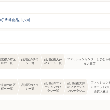
覧
広町
豊町
南品川
八潮
ファッションセンターしまむら/
東京都の市区
品川区のチラ
品川区南大井
町村一覧
シ一覧
のチラシ一覧
友大森店
ファッション
品川区のファ
品川区南大井
東京都の市区
品川区のチラ
ッションのチ
のファッショ
ンターしまむら
町村一覧
シ一覧
ラシ一覧
ンのチラシ一
西友大森店
覧