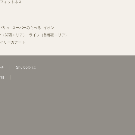
フィットネス
バリュ
スーパーみらべる
イオン
フ（関西エリア）
ライフ（首都圏エリア）
イリーカナート
せ
Shufoo!とは
方針