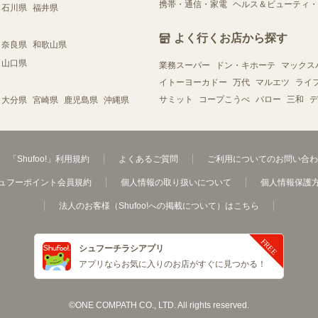
携帯・通信・家電
ヘルス＆ビューティ・
石川県
福井県
よく行くお店から探す
奈良県
和歌山県
山口県
業務スーパー
ドン・キホーテ
マックス
イトーヨーカドー
万代
マルエツ
ライ
サミット
コープこうべ
バロー
三和
デ
大分県
宮崎県
鹿児島県
沖縄県
「Shufoo!」利用規約
よくあるご質問
ご利用についてのお問い合わ
ュフーポイント会員規約
個人情報の取り扱いについて
個人情報保護
法人のお客様（Shufoo!への掲載について）はこちら
シュフーチラシアプリ
アプリならお気に入りのお店がすぐに見つかる！
©ONE COMPATH CO., LTD. All rights reserved.