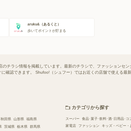
aruku&（あるくと）
歩いてポイントが貯まる
店のチラシ情報を掲載しています。最新のチラシで、ファッションセン
に確認できます。 Shufoo!（シュフー）ではお近くの店舗で使える
。
カテゴリから探す
スーパー
食品･菓子･飲料･酒･日用品･コ
秋田県
山形県
福島県
家電店
ファッション
キッズ・ベビー・
県
茨城県
栃木県
群馬県