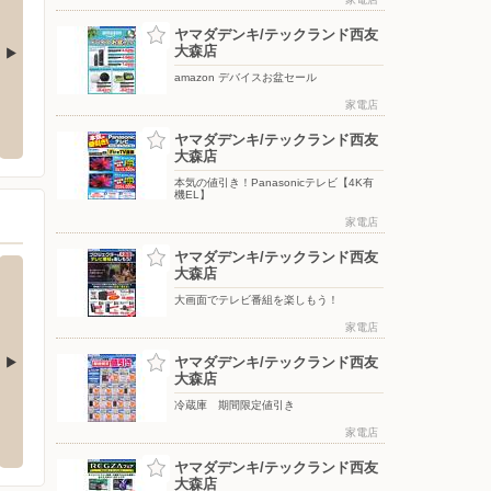
ヤマダデンキ/テックランド西友
大森店
amazon デバイスお盆セール
クランド鶴見店
ヤマダデンキ/テックランド武蔵中原店
ヤマダデ
家電店
スガー
浜市鶴見区鶴見中央3-17-1 キリ
〒211-0041 神奈川県川崎市中原区下小田中1-28-1 マル
ヤマダデンキ/テックランド西友
エツ中原店3F
〒212-
大森店
本気の値引き！Panasonicテレビ【4K有
機EL】
家電店
ヤマダデンキ/テックランド西友
大森店
大画面でテレビ番組を楽しもう！
家電店
ヤマダデンキ/テックランド西友
大森店
冷蔵庫 期間限定値引き
ーしまむら/新田店
ファッションセンターしまむら/ホームズ
ファッ
川崎大師店
トスク
家電店
9-1
〒210-0818 川崎市川崎区中瀬3-20-20
〒210-0
ヤマダデンキ/テックランド西友
大森店