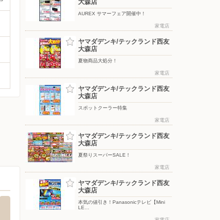
大森店
AUREX サマーフェア開催中！
家電店
ヤマダデンキ/テックランド西友
大森店
夏物商品大処分！
家電店
ヤマダデンキ/テックランド西友
大森店
スポットクーラー特集
家電店
ヤマダデンキ/テックランド西友
大森店
夏祭りスーパーSALE！
家電店
ヤマダデンキ/テックランド西友
大森店
本気の値引き！Panasonicテレビ【Mini
LE…
家電店