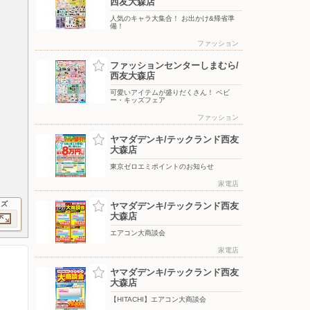
西友大森店
人気のキャラ大集合！ お出かけ&帰省準
備！
ファッション
ファッションセンターしまむら/
西友大森店
可愛いアイテムが盛りだくさん！ ベビ
ー・キッズフェア
ファッション
ヤマダデンキ/テックランド西友
大森店
東京ゼロエミポイントのお知らせ
家電店
イズ
ヤマダデンキ/テックランド西友
大森店
エアコン大商談会
家電店
ヤマダデンキ/テックランド西友
大森店
【HITACHI】エアコン大商談会