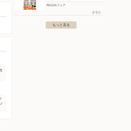
REGZAフェア
家電店
もっと見る
西
セ
/