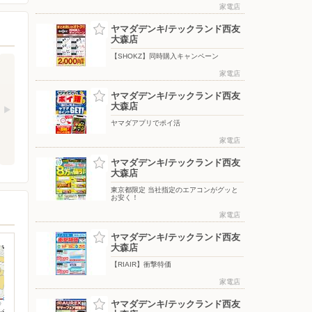
家電店
ヤマダデンキ/テックランド西友
大森店
【SHOKZ】同時購入キャンペーン
家電店
ヤマダデンキ/テックランド西友
大森店
ヤマダアプリでポイ活
家電店
ヤマダデンキ/テックランド西友
大森店
東京都限定 当社指定のエアコンがグッと
お安く！
家電店
ヤマダデンキ/テックランド西友
大森店
【RIAIR】衝撃特価
家電店
ヤマダデンキ/テックランド西友