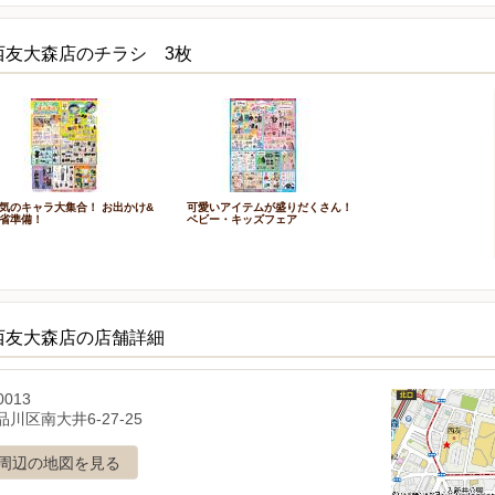
西友大森店のチラシ 3枚
気のキャラ大集合！ お出かけ&
可愛いアイテムが盛りだくさん！
省準備！
ベビー・キッズフェア
西友大森店の店舗詳細
0013
川区南大井6-27-25
周辺の地図を見る