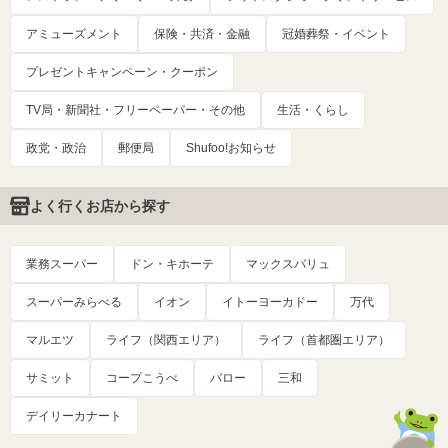
アミューズメント
保険・共済・金融
冠婚葬祭・イベント
プレゼントキャンペーン・クーポン
TV局・新聞社・フリーペーパー・その他
生活・くらし
政党・政治
郵便局
Shufoo!お知らせ
よく行くお店から探す
業務スーパー
ドン・キホーテ
マックスバリュ
スーパーみらべる
イオン
イトーヨーカドー
万代
マルエツ
ライフ（関西エリア）
ライフ（首都圏エリア）
サミット
コープこうべ
バロー
三和
デイリーカナート