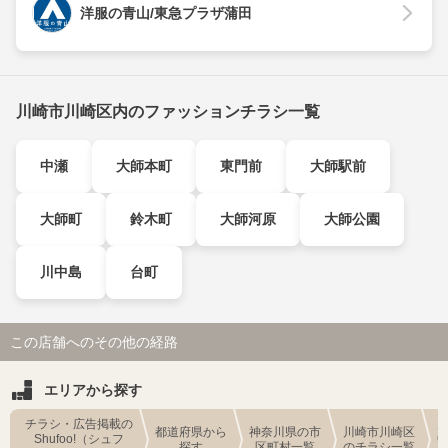
洋服の青山/東急プラザ蒲田
川崎市川崎区内のファッションチラシ一覧
中瀬
大師本町
東門前
大師駅前
大師町
鈴木町
大師河原
大師公園
川中島
台町
この店舗へのその他の経路
エリアから探す
チラシ・広告掲載の
都道府県から
神奈川県の市
川崎市川崎区
Shufoo!（シュフ
探す
区町村一覧
のチラシ一覧