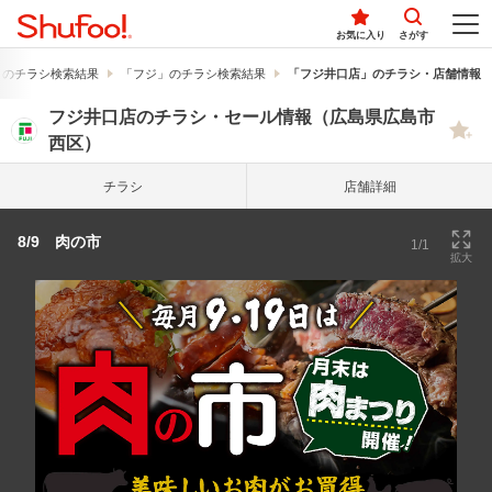
お気に入り
さがす
」のチラシ検索結果
「フジ」のチラシ検索結果
「フジ井口店」のチラシ・店舗情報
フジ井口店のチラシ・セール情報（広島県広島市
西区）
チラシ
店舗詳細
8/9 肉の市
1/1
拡大