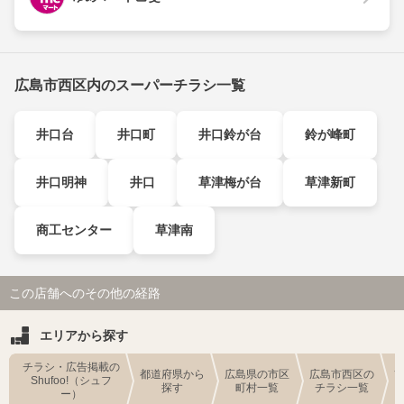
広島市西区内のスーパーチラシ一覧
井口台
井口町
井口鈴が台
鈴が峰町
井口明神
井口
草津梅が台
草津新町
商工センター
草津南
この店舗へのその他の経路
エリアから探す
チラシ・広告掲載の
都道府県から
広島県の市区
広島市西区の
Shufoo!（シュフ
探す
町村一覧
チラシ一覧
ー）