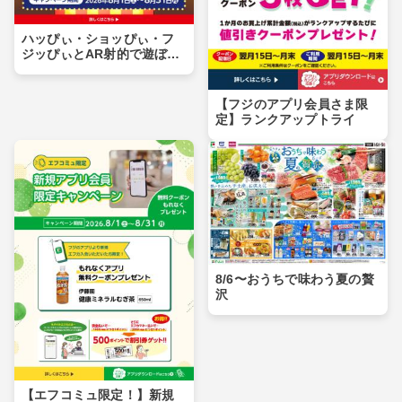
ハッぴぃ・ショッぴぃ・フ
ジッぴぃとAR射的で遊ぼ
う！！
【フジのアプリ会員さま限
定】ランクアップトライ
8/6〜おうちで味わう夏の贅
沢
【エフコミュ限定！】新規