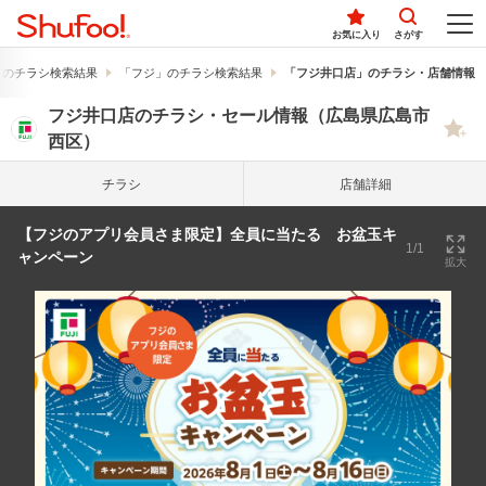
お気に入り
さがす
」のチラシ検索結果
「フジ」のチラシ検索結果
「フジ井口店」のチラシ・店舗情報
フジ井口店のチラシ・セール情報（広島県広島市
西区）
チラシ
店舗詳細
【フジのアプリ会員さま限定】全員に当たる お盆玉キ
1/1
ャンペーン
拡大