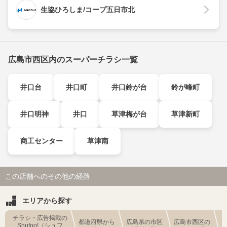
生協ひろしま/コープ五日市北
広島市西区内のスーパーチラシ一覧
井口台
井口町
井口鈴が台
鈴が峰町
井口明神
井口
草津梅が台
草津新町
商工センター
草津南
この店舗へのその他の経路
エリアから探す
チラシ・広告掲載の
都道府県から
広島県の市区
広島市西区の
Shufoo!（シュフ