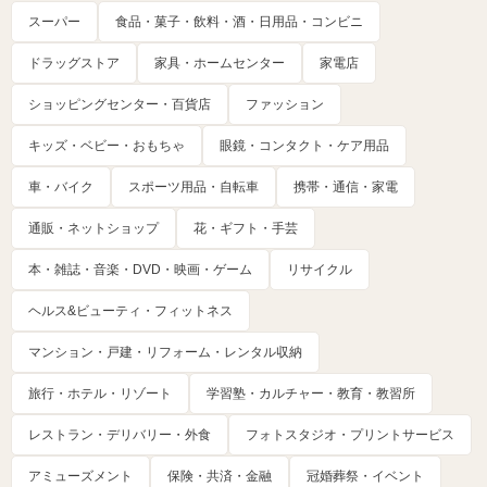
スーパー
食品・菓子・飲料・酒・日用品・コンビニ
ドラッグストア
家具・ホームセンター
家電店
ショッピングセンター・百貨店
ファッション
キッズ・ベビー・おもちゃ
眼鏡・コンタクト・ケア用品
車・バイク
スポーツ用品・自転車
携帯・通信・家電
通販・ネットショップ
花・ギフト・手芸
本・雑誌・音楽・DVD・映画・ゲーム
リサイクル
ヘルス&ビューティ・フィットネス
マンション・戸建・リフォーム・レンタル収納
旅行・ホテル・リゾート
学習塾・カルチャー・教育・教習所
レストラン・デリバリー・外食
フォトスタジオ・プリントサービス
アミューズメント
保険・共済・金融
冠婚葬祭・イベント