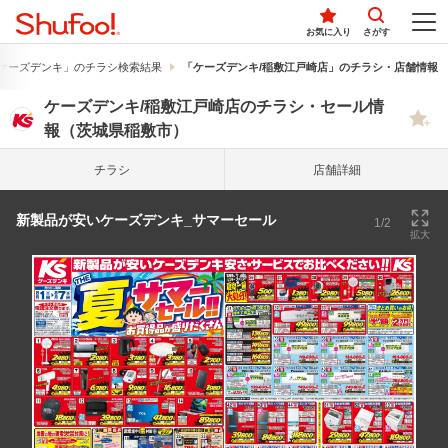
お気に入り
さがす
ケーズデンキ」のチラシ検索結果
「ケーズデンキ/稲敷江戸崎店」のチラシ・店舗情報
ケーズデンキ/稲敷江戸崎店のチラシ・セール情
報（茨城県稲敷市）
チラシ
店舗詳細
新製品が安いケーズデンキ_サマーセール
1/2
拡大