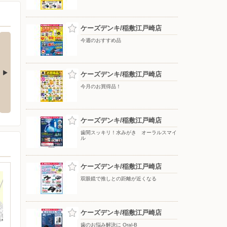
ケーズデンキ/稲敷江戸崎店
今週のおすすめ品
ケーズデンキ/稲敷江戸崎店
今月のお買得品！
氷のう ア
ReFaで毎日のケアをもっと上質
アーティストの想いに満ちる音。
に！
WF-1000X M6
ケーズデンキ/稲敷江戸崎店
歯間スッキリ！水みがき オーラルスマイ
ル
ケーズデンキ/稲敷江戸崎店
双眼鏡で推しとの距離が近くなる
ケーズデンキ/稲敷江戸崎店
歯のお悩み解決に Oral-B