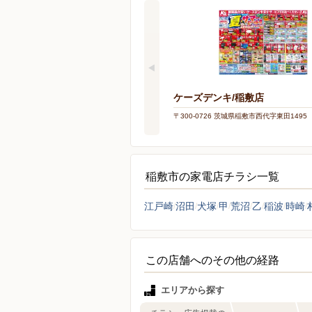
ケーズデンキ/稲敷店
〒300-0726 茨城県稲敷市西代字東田1495
稲敷市の家電店チラシ一覧
江戸崎
沼田
犬塚
甲
荒沼
乙
稲波
時崎
この店舗へのその他の経路
エリアから探す