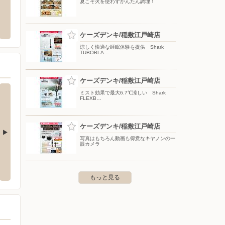
夏こそ火を使わずかんたん調理！
買取大吉/富里日吉台店
タマホ
3-19-26 TOPPAN芝浦ビル
〒286-0201 千葉県富里市日吉台1-10-1
〒300-
ケーズデンキ/稲敷江戸崎店
涼しく快適な睡眠体験を提供 Shark
TUBOBLA…
ケーズデンキ/稲敷江戸崎店
ミスト効果で最大6.7℃涼しい Shark
FLEXB…
ケーズデンキ/稲敷江戸崎店
写真はもちろん動画も得意なキヤノンの一
眼カメラ
真鍋店
ケーズデンキ/ひたち野うしく店
ケーズ
083-1他
〒300-1206 牛久市ひたち野西4-1-2
〒286-
もっと見る