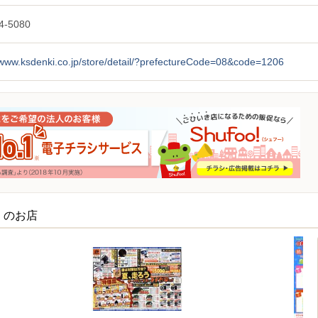
4-5080
/www.ksdenki.co.jp/store/detail/?prefectureCode=08&code=1206
くのお店