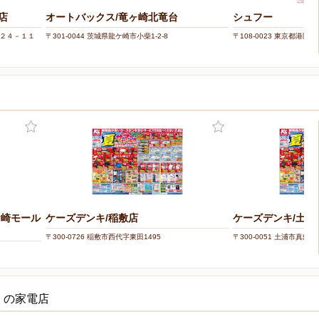
店
オートバックス/竜ヶ崎北竜台
シュフー
目２４－１１
〒301-0044 茨城県龍ケ崎市小柴1-2-8
〒108-0023 東京都港区芝浦
ケ崎モール
ケーズデンキ/稲敷店
ケーズデンキ/土浦
〒300-0726 稲敷市西代字東田1495
〒300-0051 土浦市真鍋1-1
くの家電店