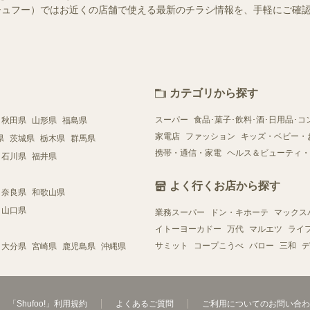
o!（シュフー）ではお近くの店舗で使える最新のチラシ情報を、手軽にご
カテゴリから探す
スーパー
食品･菓子･飲料･酒･日用品･コ
秋田県
山形県
福島県
家電店
ファッション
キッズ・ベビー・
県
茨城県
栃木県
群馬県
携帯・通信・家電
ヘルス＆ビューティ・
石川県
福井県
よく行くお店から探す
奈良県
和歌山県
山口県
業務スーパー
ドン・キホーテ
マックス
イトーヨーカドー
万代
マルエツ
ライ
サミット
コープこうべ
バロー
三和
デ
大分県
宮崎県
鹿児島県
沖縄県
「Shufoo!」利用規約
よくあるご質問
ご利用についてのお問い合わ