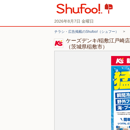
2026年8月7日 金曜日
チラシ・広告掲載のShufoo!（シュフー）
>
ケーズデンキ/稲敷江戸崎
（茨城県稲敷市）