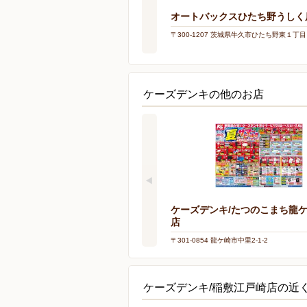
オートバックスひたち野うしく
〒300-1207 茨城県牛久市ひたち野東１丁
ケーズデンキの他のお店
ケーズデンキ/たつのこまち龍
店
〒301-0854 龍ケ崎市中里2-1-2
ケーズデンキ/稲敷江戸崎店の近