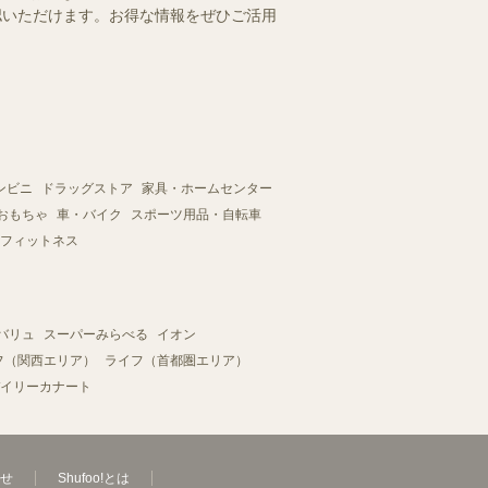
確認いただけます。お得な情報をぜひご活用
ンビニ
ドラッグストア
家具・ホームセンター
おもちゃ
車・バイク
スポーツ用品・自転車
フィットネス
バリュ
スーパーみらべる
イオン
フ（関西エリア）
ライフ（首都圏エリア）
イリーカナート
せ
Shufoo!とは