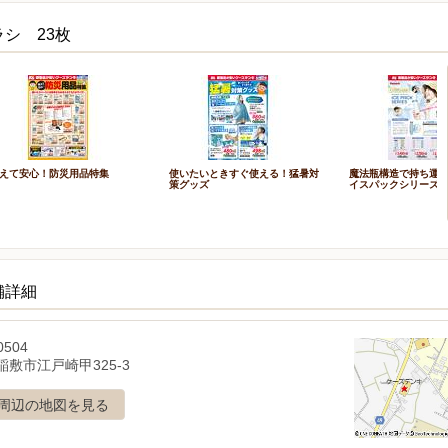
シ 23枚
えて安心！防災用品特集
使いたいときすぐ使える！猛暑対
魔法瓶構造で持ち運ぶ
策グッズ
イスパックシリーズ
舗詳細
0504
稲敷市江戸崎甲325-3
周辺の地図を見る