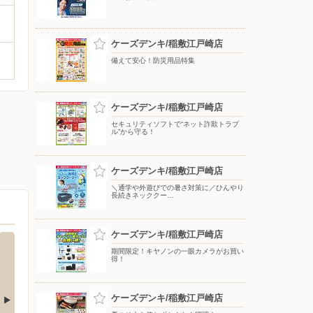
ケーズデンキ/稲敷江戸崎店
備えて安心！防災用品特集
ケーズデンキ/稲敷江戸崎店
セキュリティソフトで“ネット詐欺トラブ
ル”から守る！
ケーズデンキ/稲敷江戸崎店
＼通学や外遊びでの暑さ対策に／ひんやり
長続きネッククー…
ケーズデンキ/稲敷江戸崎店
期間限定！キヤノンの一眼カメラがお買い
得！
ケーズデンキ/稲敷江戸崎店