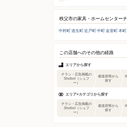
秩父市の家具・ホームセンター
中村町
道生町
近戸町
中町
金室町
本町
この店舗へのその他の経路
エリアから探す
チラシ・広告掲載の
都道府県から
Shufoo!（シュフ
探す
ー）
エリア×カテゴリから探す
チラシ・広告掲載の
都道府県から
Shufoo!（シュフ
探す
ー）