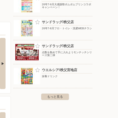
26年7-9月大感謝祭ポムポムプリンコラボ
キャンペーン！
サンドラッグ/秩父店
26年7-8月フロ・トイレ・洗濯WEBチラシ
サンドラッグ/秩父店
点数を集めて手に入れようモンチッチシリ
ーズ第二弾
ウエルシア/秩父宮地店
お知らせ（埼玉エリア）
西松屋チェーン/秩父店
オート
栄養ドリンク
〒369-1871 埼玉県秩父市下影森809-1
〒368-0
もっと見る