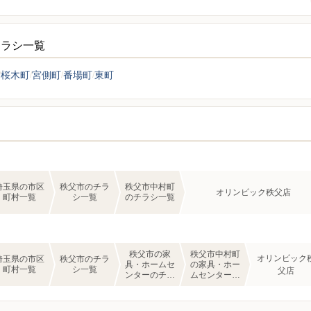
チラシ一覧
桜木町
宮側町
番場町
東町
埼玉県の市区
秩父市のチラ
秩父市中村町
オリンピック秩父店
町村一覧
シ一覧
のチラシ一覧
秩父市の家
秩父市中村町
オリンピック
埼玉県の市区
秩父市のチラ
具・ホームセ
の家具・ホー
町村一覧
シ一覧
父店
ンターのチラ
ムセンターの
シ一覧
チラシ一覧