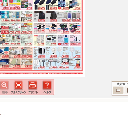
表示サ
号