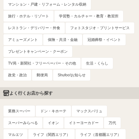
マンション・戸建・リフォーム・レンタル収納
旅行・ホテル・リゾート
学習塾・カルチャー・教育・教習所
レストラン・デリバリー・外食
フォトスタジオ・プリントサービス
アミューズメント
保険・共済・金融
冠婚葬祭・イベント
プレゼントキャンペーン・クーポン
TV局・新聞社・フリーペーパー・その他
生活・くらし
政党・政治
郵便局
Shufoo!お知らせ
よく行くお店から探す
業務スーパー
ドン・キホーテ
マックスバリュ
スーパーみらべる
イオン
イトーヨーカドー
万代
マルエツ
ライフ（関西エリア）
ライフ（首都圏エリア）