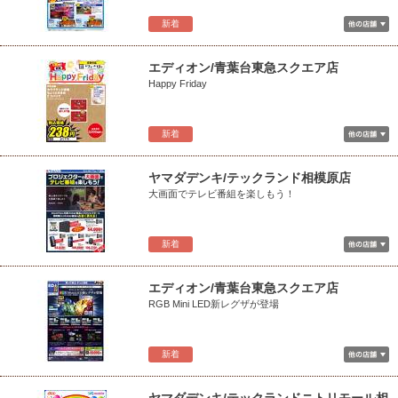
新着
エディオン/青葉台東急スクエア店
Happy Friday
新着
ヤマダデンキ/テックランド相模原店
大画面でテレビ番組を楽しもう！
新着
エディオン/青葉台東急スクエア店
RGB Mini LED新レグザが登場
新着