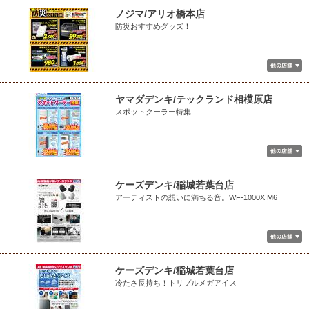
ノジマ/アリオ橋本店
防災おすすめグッズ！
ヤマダデンキ/テックランド相模原店
スポットクーラー特集
ケーズデンキ/稲城若葉台店
アーティストの想いに満ちる音。WF-1000X M6
ケーズデンキ/稲城若葉台店
冷たさ長持ち！トリプルメガアイス