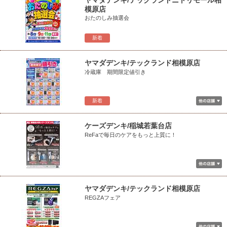
ヤマダデンキ/テックランドニトリモール相
模原店
おたのしみ抽選会
新着
ヤマダデンキ/テックランド相模原店
冷蔵庫 期間限定値引き
新着
ケーズデンキ/稲城若葉台店
ReFaで毎日のケアをもっと上質に！
ヤマダデンキ/テックランド相模原店
REGZAフェア