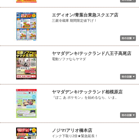
エディオン/青葉台東急スクエア店
三菱冷蔵庫 期間限定値下げ！
ヤマダデンキ/テックランド八王子高尾店
電動ソファならヤマダ
ヤマダデンキ/テックランド相模原店
『ぽこ あ ポケモン』を始めるなら、いま。
ノジマ/アリオ橋本店
インク下取り2倍★緊急延長！