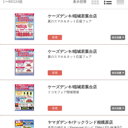
1〜90/124枚
表示切替
ケーズデンキ/稲城若葉台店
夏のスマホ＆ネット応援フェア
新着
ケーズデンキ/稲城若葉台店
夏のスマホ＆ネット応援フェア
新着
ケーズデンキ/稲城若葉台店
ドコモフェア開催開催
新着
ヤマダデンキ/テックランド相模原店
本気の値引き！Panasonicテレビ【Mini LED 4K液晶】