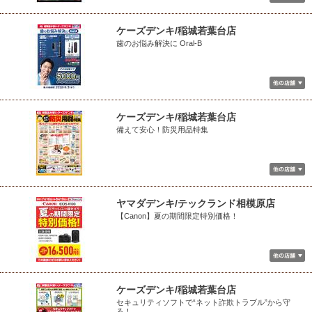
ケーズデンキ/稲城若葉台店
歯のお悩み解決に Oral-B
ケーズデンキ/稲城若葉台店
備えて安心！防災用品特集
ヤマダデンキ/テックランド相模原店
【Canon】夏の期間限定特別価格！
ケーズデンキ/稲城若葉台店
セキュリティソフトで“ネット詐欺トラブル”から守
る！