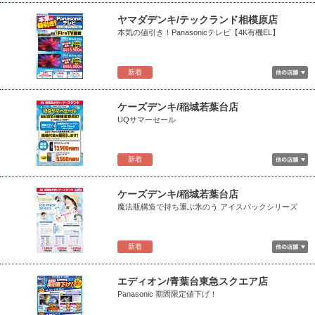
ヤマダデンキ/テックランド相模原店
本気の値引き！Panasonicテレビ【4K有機EL】
新着
ケーズデンキ/稲城若葉台店
UQサマーセール
新着
ケーズデンキ/稲城若葉台店
魔法瓶構造で持ち運ぶ氷のう アイスパックシリーズ
新着
エディオン/青葉台東急スクエア店
Panasonic 期間限定値下げ！