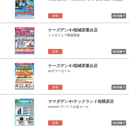
新着
ケーズデンキ/稲城若葉台店
ドコモフェア開催開催
新着
ケーズデンキ/稲城若葉台店
auサマーセール
新着
ヤマダデンキ/テックランド相模原店
amazon デバイスお盆セール
新着