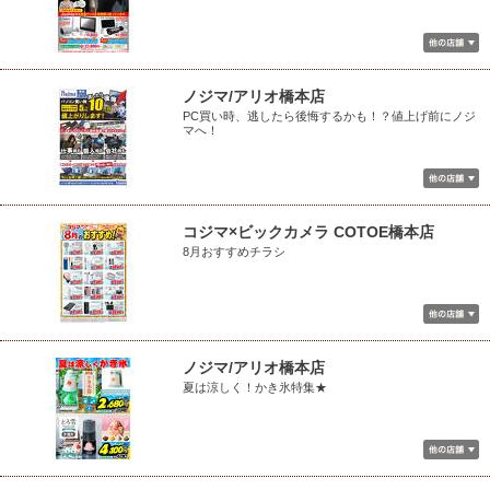
ノジマ/アリオ橋本店
PC買い時、逃したら後悔するかも！？値上げ前にノジ
マへ！
コジマ×ビックカメラ COTOE橋本店
8月おすすめチラシ
ノジマ/アリオ橋本店
夏は涼しく！かき氷特集★