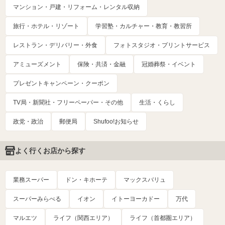
マンション・戸建・リフォーム・レンタル収納
旅行・ホテル・リゾート
学習塾・カルチャー・教育・教習所
レストラン・デリバリー・外食
フォトスタジオ・プリントサービス
アミューズメント
保険・共済・金融
冠婚葬祭・イベント
プレゼントキャンペーン・クーポン
TV局・新聞社・フリーペーパー・その他
生活・くらし
政党・政治
郵便局
Shufoo!お知らせ
よく行くお店から探す
業務スーパー
ドン・キホーテ
マックスバリュ
スーパーみらべる
イオン
イトーヨーカドー
万代
マルエツ
ライフ（関西エリア）
ライフ（首都圏エリア）