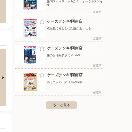
歯間スッキリ！水みがき オーラルスマイ
ル
店
シュフー
バース
家電店
市那賀川町中島1224
〒108-0023 東京都港区芝浦3-19-26 TOPPAN芝浦ビル
〒779-
ケーズデンキ/阿南店
双眼鏡で推しとの距離が近くなる
家電店
ケーズデンキ/阿南店
歯のお悩み解決に Oral-B
家電店
ケーズデンキ/阿南店
備えて安心！防災用品特集
店
ケーズデンキ/鴨島店
ケーズ
家電店
吉永600-1
〒776-0001 吉野川市鴨島町牛島166
〒769-2
もっと見る