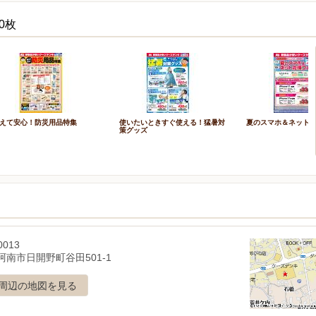
0枚
えて安心！防災用品特集
使いたいときすぐ使える！猛暑対
夏のスマホ＆ネット
策グッズ
0013
阿南市日開野町谷田501-1
周辺の地図を見る