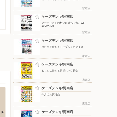
家電店
ケーズデンキ/阿南店
アーティストの想いに満ちる音。WF-
1000X M6
家電店
ケーズデンキ/阿南店
冷たさ長持ち！トリプルメガアイス
家電店
ケーズデンキ/阿南店
もしもに備える防災バッグ特集
家電店
ケーズデンキ/阿南店
今月のお買得品！
家電店
ケーズデンキ/阿南店