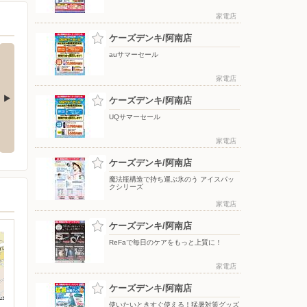
家電店
ケーズデンキ/阿南店
auサマーセール
家電店
ケーズデンキ/阿南店
UQサマーセール
応援フェア
夏のスマホ＆ネット応援フェア
ドコモフェア開催開催
家電店
ケーズデンキ/阿南店
魔法瓶構造で持ち運ぶ氷のう アイスパッ
クシリーズ
家電店
ケーズデンキ/阿南店
ReFaで毎日のケアをもっと上質に！
家電店
ケーズデンキ/阿南店
使いたいときすぐ使える！猛暑対策グッズ