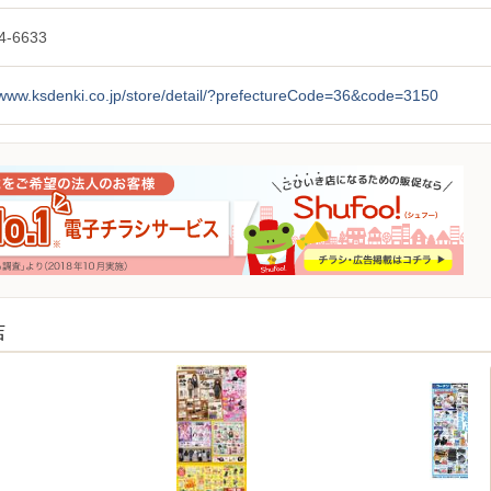
4-6633
/www.ksdenki.co.jp/store/detail/?prefectureCode=36&code=3150
店