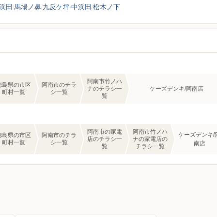
浜田
馬場ノ鼻
九反ケ坪
中浜田
松木ノ下
阿南市竹ノハ
徳島県の市区
阿南市のチラ
ナのチラシ一
ケーズデンキ/阿南店
町村一覧
シ一覧
覧
阿南市の家電
阿南市竹ノハ
ケーズデンキ/
徳島県の市区
阿南市のチラ
店のチラシ一
ナの家電店の
町村一覧
シ一覧
南店
覧
チラシ一覧