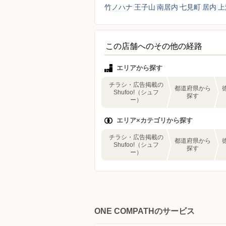
竹ノハナ
王子山
南居内
七見町
居内
上
この店舗へのその他の経路
エリアから探す
チラシ・広告掲載の
都道府県から
Shufoo!（シュフ
探す
ー）
エリア×カテゴリから探す
チラシ・広告掲載の
都道府県から
Shufoo!（シュフ
探す
ー）
ONE COMPATHのサービス