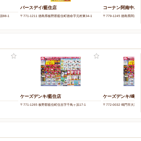
バースデイ/藍住店
コーナン阿南中島
88-1
〒771-1211 徳島県板野郡藍住町徳命字元村東34-1
〒779-1245 徳島県阿南
ケーズデンキ/藍住店
ケーズデンキ/鳴門
〒771-1265 板野郡藍住町住吉字千鳥ヶ浜17-1
〒772-0032 鳴門市大津町