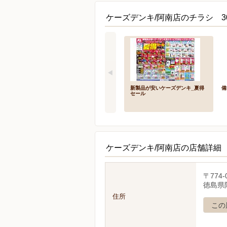
ケーズデンキ/阿南店のチラシ 3
新製品が安いケーズデンキ_夏得
備
セール
ケーズデンキ/阿南店の店舗詳細
〒774-
徳島県
住所
この