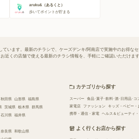
aruku&（あるくと）
歩いてポイントが貯まる
しています。最新のチラシで、ケーズデンキ/阿南店で実施中のお得な
ー）ではお近くの店舗で使える最新のチラシ情報を、手軽にご確認いただけ
カテゴリから探す
スーパー
食品･菓子･飲料･酒･日用品･コ
秋田県
山形県
福島県
家電店
ファッション
キッズ・ベビー・
県
茨城県
栃木県
群馬県
携帯・通信・家電
ヘルス＆ビューティ・
石川県
福井県
よく行くお店から探す
奈良県
和歌山県