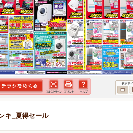
表示サ
ンキ_夏得セール