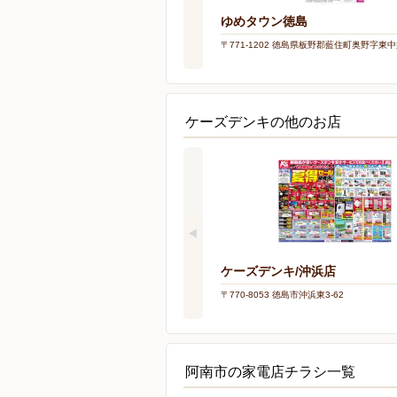
ゆめタウン徳島
〒771-1202 徳島県板野郡藍住町奥野字東中須
ケーズデンキの他のお店
ケーズデンキ/沖浜店
〒770-8053 徳島市沖浜東3-62
阿南市の家電店チラシ一覧