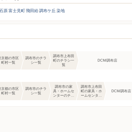
石原
富士見町
飛田給
調布ケ丘
染地
調布市上布田
東京都の市区
調布市のチラ
町のチラシ一
DCM/調布店
町村一覧
シ一覧
覧
調布市の家
調布市上布田
東京都の市区
調布市のチラ
具・ホームセ
町の家具・ホ
DCM/調布店
町村一覧
シ一覧
ンターのチラ
ームセンター
シ一覧
のチラシ一覧