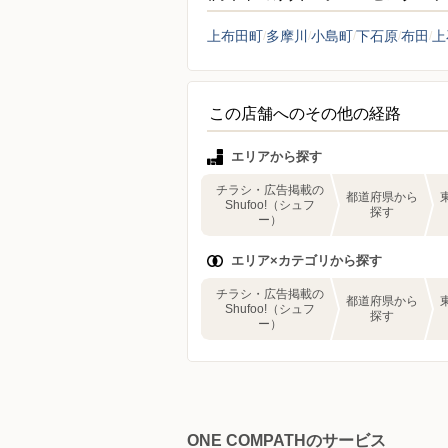
上布田町
多摩川
小島町
下石原
布田
上
この店舗へのその他の経路
エリアから探す
チラシ・広告掲載の
都道府県から
Shufoo!（シュフ
探す
ー）
エリア×カテゴリから探す
チラシ・広告掲載の
都道府県から
Shufoo!（シュフ
探す
ー）
ONE COMPATHのサービス