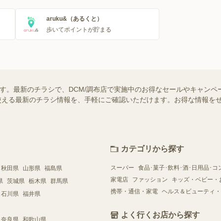
aruku&（あるくと）
歩いてポイントが貯まる
ます。最新のチラシで、DCM/調布店で実施中のお得なセールやキャンペ
舗で使える最新のチラシ情報を、手軽にご確認いただけます。お得な情報を
カテゴリから探す
スーパー
食品･菓子･飲料･酒･日用品･コ
秋田県
山形県
福島県
家電店
ファッション
キッズ・ベビー・
県
茨城県
栃木県
群馬県
携帯・通信・家電
ヘルス＆ビューティ・
石川県
福井県
よく行くお店から探す
奈良県
和歌山県