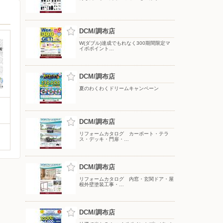
DCM/調布店
W(ダブル)達成でもれなく300期間限定マ
イボポイント…
DCM/調布店
夏のわくわくドリームキャンペーン
DCM/調布店
リフォームカタログ カーポート・テラ
ス・デッキ・門扉・…
DCM/調布店
リフォームカタログ 内窓・玄関ドア・屋
根外壁塗装工事・…
DCM/調布店