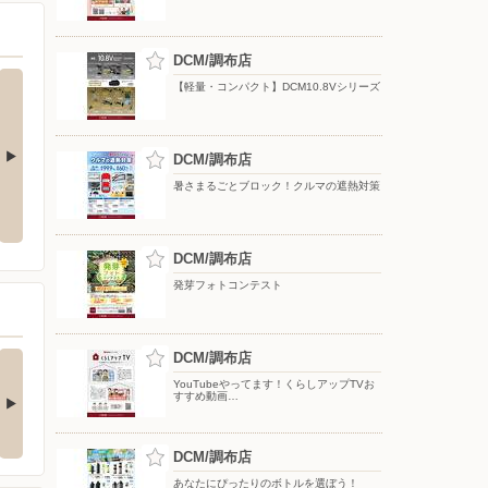
DCM/調布店
【軽量・コンパクト】DCM10.8Vシリーズ
DCM/調布店
暑さまるごとブロック！クルマの遮熱対策
Y 配信中!
暑さまるごとブロック！クルマの
【DCMアプリ会員さま限定】特別
遮熱対策
ポイント付与キャンペーン
DCM/調布店
発芽フォトコンテスト
(ダブル)達成でもれな
DCM/調布店
お買い物がビックチャ
300期間限定マ…
ンスに！夏のわく…
YouTubeやってます！くらしアップTVお
すすめ動画…
キャンペーン対象】 ・キ
【アプリ応募限定】 キャン
ンペーン期間中に…
ペーン期間中の合計…
DCM/調布店
あなたにぴったりのボトルを選ぼう！