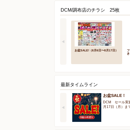
DCM/調布店のチラシ 25枚
お盆SALE!（8月6日〜8月17日）
フ
き
最新タイムライン
お盆SALE！
DCM セール実
月17日（月）ま