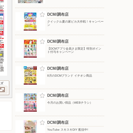
DCM/調布店
クイックル夏の家ピカ大作戦！キャンペー
ン
DCM/調布店
【DCMアプリ会員さま限定】特別ポイン
ト付与キャンペーン
DCM/調布店
8月のDCMブランド イチオシ商品
イズ
DCM/調布店
今月のお買い得品（WEBチラシ）
DCM/調布店
YouTube スキスキDIY 配信中!