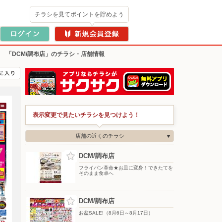
チラシを見てポイントを貯めよう
>
「DCM/調布店」のチラシ・店舗情報
表示変更で見たいチラシを見つけよう！
店舗の近くのチラシ
DCM/調布店
フライパン革命★お皿に変身！できたてを
そのまま食卓へ
DCM/調布店
お盆SALE!（8月6日～8月17日）