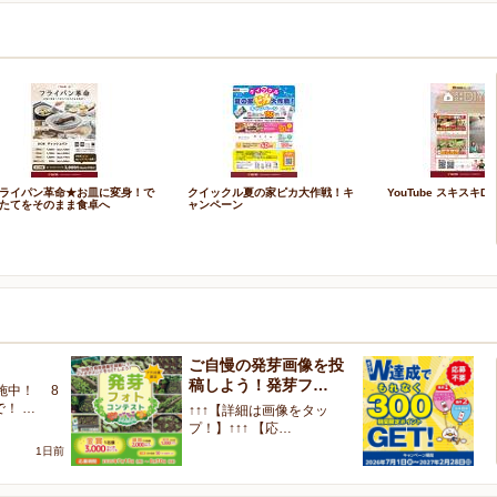
ライパン革命★お皿に変身！で
クイックル夏の家ピカ大作戦！キ
YouTube スキスキDI
たてをそのまま食卓へ
ャンペーン
ご自慢の発芽画像を投
W
稿しよう！発芽フ…
く
施中！ 8
で！ …
↑↑↑【詳細は画像をタッ
【
プ！】↑↑↑ 【応…
ャ
1日前