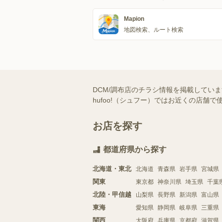
Mapion
地図検索、ルート検索
DCM/調布店のチラシ情報を掲載してい
hufoo!（シュフー）ではお近くの店
お店を探す
都道府県から探す
北海道・東北
北海道
青森県
岩手県
宮城県
関東
東京都
神奈川県
埼玉県
千葉
北陸・甲信越
山梨県
長野県
新潟県
富山県
東海
愛知県
静岡県
岐阜県
三重県
関西
大阪府
兵庫県
京都府
滋賀県