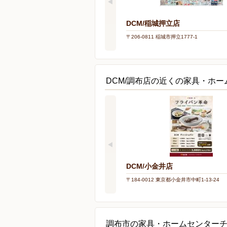
DCM/稲城押立店
〒206-0811 稲城市押立1777-1
DCM/調布店の近くの家具・ホー
DCM/小金井店
〒184-0012 東京都小金井市中町1-13-24
調布市の家具・ホームセンター