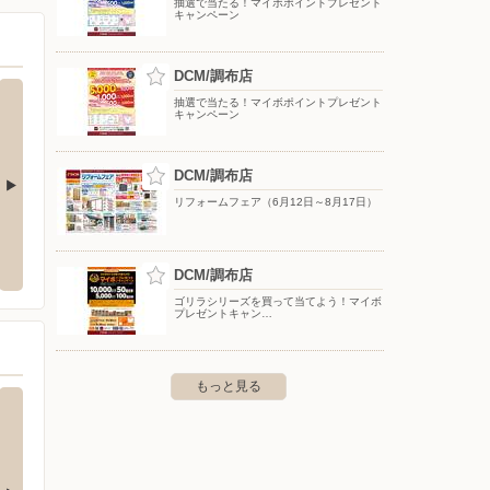
抽選で当たる！マイボポイントプレゼント
キャンペーン
DCM/調布店
抽選で当たる！マイボポイントプレゼント
キャンペーン
DCM/調布店
リフォームフェア（6月12日～8月17日）
ゼビオ/ららぽーと横浜
ケーズデンキ/稲城若葉台店
ホーム
〒206-0824 東京都稲城市若葉台2-10-2
〒182-0
DCM/調布店
浜市都筑区池辺町4035-1 ららぽ
ゴリラシリーズを買って当てよう！マイボ
プレゼントキャン…
もっと見る