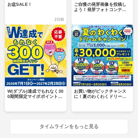
お盆SALE！
ご自慢の発芽画像を投稿し
よう！発芽フォトコンテス
ト
2日前
W(ダブル)達成でもれなく30
お買い物がビックチャンス
0期間限定マイボポイントG
に！夏のわくわくドリーム
ET！
キャンペーン
タイムラインをもっと見る