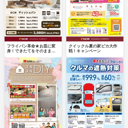
フライパン革命★お皿に変
クイックル夏の家ピカ大作
身！できたてをそのまま食
戦！キャンペーン
卓へ