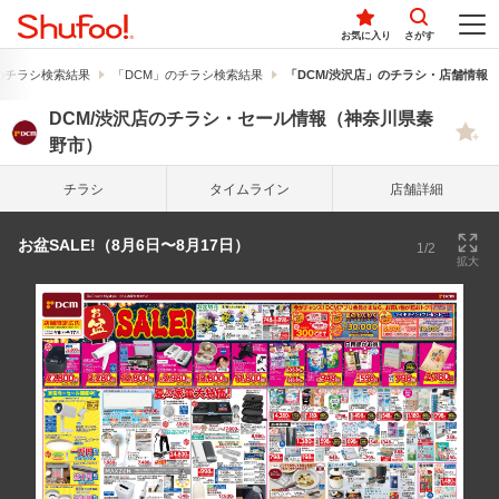
お気に入り
さがす
のチラシ検索結果
「DCM」のチラシ検索結果
「DCM/渋沢店」のチラシ・店舗情報
DCM/渋沢店のチラシ・セール情報（神奈川県秦
野市）
チラシ
タイム
ライン
店舗詳細
お盆SALE!（8月6日〜8月17日）
1/2
拡大