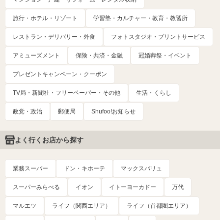
旅行・ホテル・リゾート
学習塾・カルチャー・教育・教習所
レストラン・デリバリー・外食
フォトスタジオ・プリントサービス
アミューズメント
保険・共済・金融
冠婚葬祭・イベント
プレゼントキャンペーン・クーポン
TV局・新聞社・フリーペーパー・その他
生活・くらし
政党・政治
郵便局
Shufoo!お知らせ
よく行くお店から探す
業務スーパー
ドン・キホーテ
マックスバリュ
スーパーみらべる
イオン
イトーヨーカドー
万代
マルエツ
ライフ（関西エリア）
ライフ（首都圏エリア）