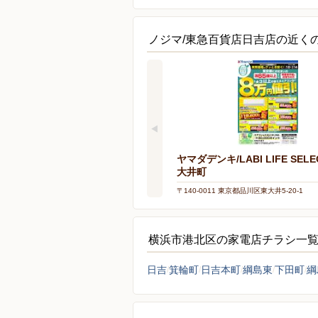
ノジマ/東急百貨店日吉店の近く
ヤマダデンキ/LABI LIFE SEL
大井町
〒140-0011 東京都品川区東大井5-20-1
横浜市港北区の家電店チラシ一
日吉
箕輪町
日吉本町
綱島東
下田町
綱