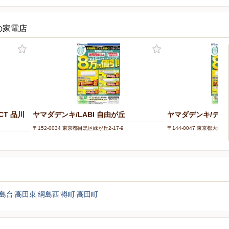
の家電店
ECT 品川
ヤマダデンキ/LABI 自由が丘
ヤマダデンキ/テッ
〒152-0034 東京都目黒区緑が丘2-17-9
〒144-0047 東京都大田区萩
覧
島台
高田東
綱島西
樽町
高田町