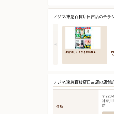
ノジマ/東急百貨店日吉店のチラシ
夏は涼しく！かき氷特集★
P
も
ノジマ/東急百貨店日吉店の店舗
〒223-
神奈川
階
住所