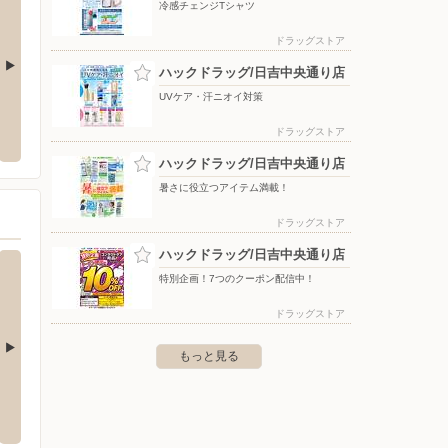
冷感チェンジTシャツ
ドラッグストア
ハックドラッグ/日吉中央通り店
UVケア・汗ニオイ対策
クランド大田糀谷店
ヤマダデンキ/テックランド武蔵中原店
ヤマダ
ドラッグストア
中2-12-5
〒211-0041 神奈川県川崎市中原区下小田中1-28-1 マル
〒226-
エツ中原店3F
ハックドラッグ/日吉中央通り店
暑さに役立つアイテム満載！
ドラッグストア
ハックドラッグ/日吉中央通り店
特別企画！7つのクーポン配信中！
ドラッグストア
もっと見る
ノジマ /西友鶴見店
ノジマ
内2-25-18
〒230-0062 横浜市鶴見区豊岡町2-1鶴見フーガ１ ５F
〒213-
口9階