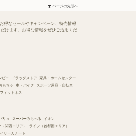
ページの先頭へ
のお得なセールやキャンペーン、特売情報
いただけます。お得な情報をぜひご活用くだ
ンビニ
ドラッグストア
家具・ホームセンター
おもちゃ
車・バイク
スポーツ用品・自転車
フィットネス
バリュ
スーパーみらべる
イオン
フ（関西エリア）
ライフ（首都圏エリア）
イリーカナート