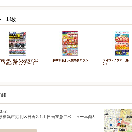
 14枚
C買い時、逃したら後悔するか
【神奈川版】大創業祭チラシ
エポス×ノジマ 夏の
！？値上げ前にノジマへ！
ン♪
詳細
0061
県横浜市港北区日吉2-1-1 日吉東急アベニュー本館3