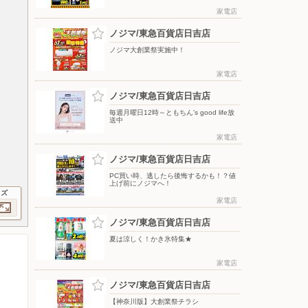
家電店
ノジマ/東急百貨店日吉店
ノジマ大創業祭実施中！
家電店
ノジマ/東急百貨店日吉店
毎週月曜日12時～ともちん's good life放
送中
家電店
ノジマ/東急百貨店日吉店
PC買い時、逃したら後悔するかも！？値
上げ前にノジマへ！
イズ
家電店
ノジマ/東急百貨店日吉店
夏は涼しく！かき氷特集★
家電店
ノジマ/東急百貨店日吉店
【神奈川版】大創業祭チラシ