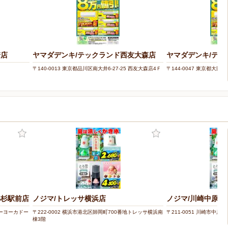
崎店
ヤマダデンキ/テックランド西友大森店
ヤマダデンキ/テッ
〒140-0013 東京都品川区南大井6-27-25 西友大森店4Ｆ
〒144-0047 東京都大田区萩
小杉駅前店
ノジマ/トレッサ横浜店
ノジマ/川崎中原店
イトーヨーカドー
〒222-0002 横浜市港北区師岡町700番地トレッサ横浜南
〒211-0051 川崎市中原区宮
棟3階