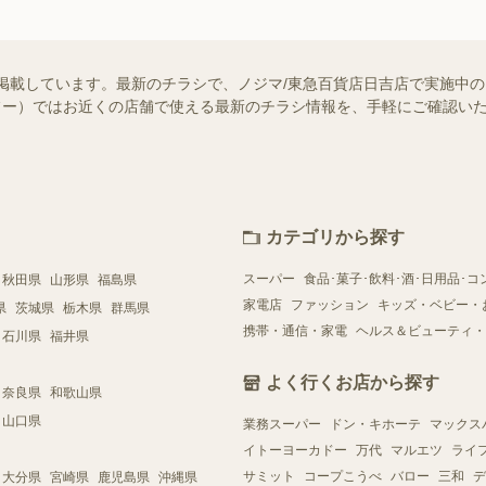
掲載しています。最新のチラシで、ノジマ/東急百貨店日吉店で実施中
（シュフー）ではお近くの店舗で使える最新のチラシ情報を、手軽にご確認
カテゴリから探す
スーパー
食品･菓子･飲料･酒･日用品･コ
秋田県
山形県
福島県
家電店
ファッション
キッズ・ベビー・
県
茨城県
栃木県
群馬県
携帯・通信・家電
ヘルス＆ビューティ・
石川県
福井県
よく行くお店から探す
奈良県
和歌山県
山口県
業務スーパー
ドン・キホーテ
マックス
イトーヨーカドー
万代
マルエツ
ライ
サミット
コープこうべ
バロー
三和
デ
大分県
宮崎県
鹿児島県
沖縄県