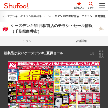
お気に入り
さがす
「ケーズデンキ」のチラシ検索結果
「ケーズデンキ/白井駅前店」のチラシ・店舗情報
ケーズデンキ/白井駅前店のチラシ・セール情報
（千葉県白井市）
チラシ
店舗詳細
新製品が安いケーズデンキ_夏得セール
1/2
拡大