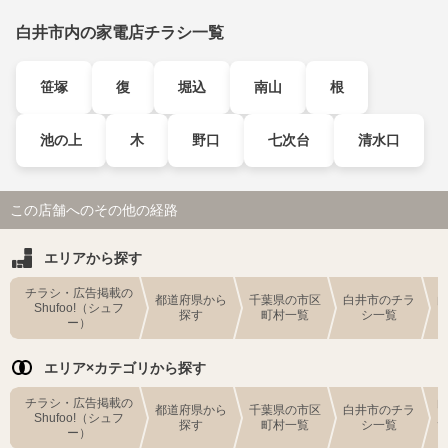
白井市内の家電店チラシ一覧
笹塚
復
堀込
南山
根
池の上
木
野口
七次台
清水口
この店舗へのその他の経路
エリアから探す
チラシ・広告掲載の
都道府県から
千葉県の市区
白井市のチラ
Shufoo!（シュフ
探す
町村一覧
シ一覧
ー）
エリア×カテゴリから探す
チラシ・広告掲載の
都道府県から
千葉県の市区
白井市のチラ
Shufoo!（シュフ
探す
町村一覧
シ一覧
ー）