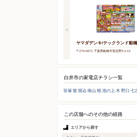
ヤマダデンキ/テックランド船
〒274-0071 千葉県船橋市習志野5-2-12
白井市の家電店チラシ一覧
笹塚
復
堀込
南山
根
池の上
木
野口
七
この店舗へのその他の経路
エリアから探す