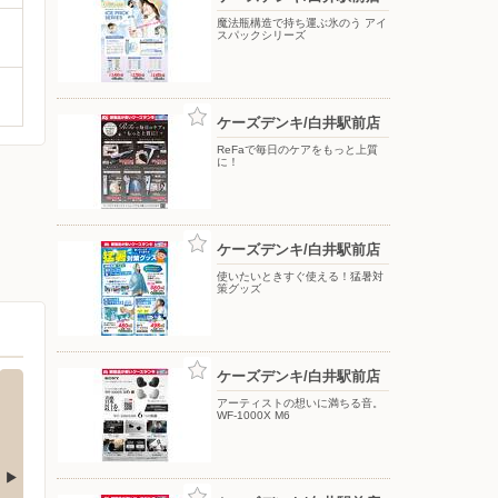
魔法瓶構造で持ち運ぶ氷のう アイ
スパックシリーズ
ケーズデンキ/白井駅前店
ReFaで毎日のケアをもっと上質
に！
ケーズデンキ/白井駅前店
使いたいときすぐ使える！猛暑対
策グッズ
ケーズデンキ/白井駅前店
アーティストの想いに満ちる音。
WF-1000X M6