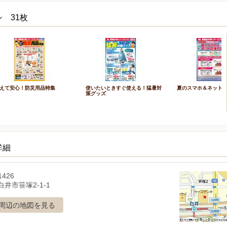
 31枚
えて安心！防災用品特集
使いたいときすぐ使える！猛暑対
夏のスマホ＆ネット
策グッズ
詳細
1426
井市笹塚2-1-1
周辺の地図を見る