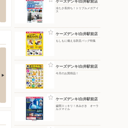
ケーズデンキ/白井駅前店
タウン店
DCM/串崎店
バース
冷たさ長持ち！トリプルメガアイ
ス
中央北3-1-1
〒270-2216 千葉県松戸市串崎新田218-6
〒286-
ケーズデンキ/白井駅前店
もしもに備える防災バッグ特集
ケーズデンキ/白井駅前店
今月のお買得品！
ニュータウン店
ケーズデンキ/我孫子店
ケーズ
-2-1
〒270-1152 我孫子市寿2-24-21
〒270-2
ケーズデンキ/白井駅前店
歯間スッキリ！水みがき オーラ
ルスマイル