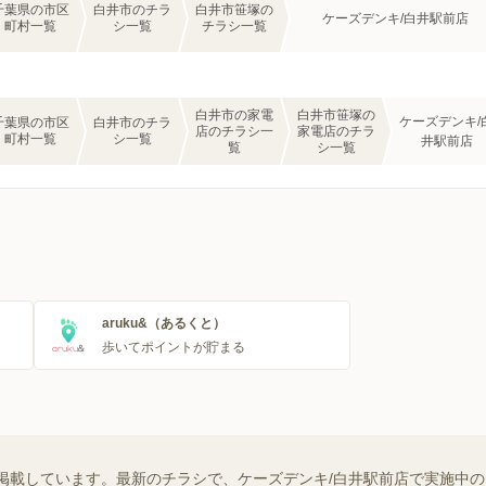
千葉県の市区
白井市のチラ
白井市笹塚の
ケーズデンキ/白井駅前店
町村一覧
シ一覧
チラシ一覧
白井市の家電
白井市笹塚の
ケーズデンキ/
千葉県の市区
白井市のチラ
店のチラシ一
家電店のチラ
町村一覧
シ一覧
井駅前店
覧
シ一覧
aruku&（あるくと）
歩いてポイントが貯まる
掲載しています。最新のチラシで、ケーズデンキ/白井駅前店で実施中