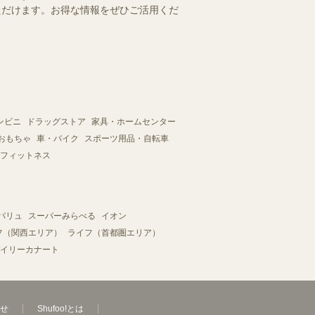
いただけます。お得な情報をぜひご活用くだ
ンビニ
ドラッグストア
家具・ホームセンター
おもちゃ
車・バイク
スポーツ用品・自転車
フィットネス
バリュ
スーパーみらべる
イオン
フ（関西エリア）
ライフ（首都圏エリア）
イリーカナート
せ
Shufoo!とは