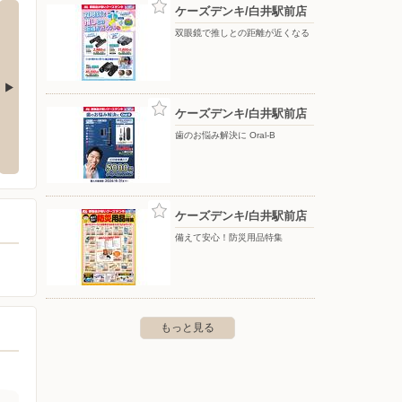
ケーズデンキ/白井駅前店
双眼鏡で推しとの距離が近くなる
ケーズデンキ/白井駅前店
DA web.com 船橋
デンキチ/流山店
ヤマダ
歯のお悩み解決に Oral-B
〒270-0143 千葉県流山市向小金1-241-1
〒270-
北本町2-58-5
ケーズデンキ/白井駅前店
備えて安心！防災用品特集
もっと見る