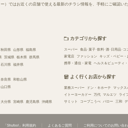
（シュフー）ではお近くの店舗で使える最新のチラシ情報を、手軽にご確認
カテゴリから探す
スーパー
食品･菓子･飲料･酒･日用品･コ
秋田県
山形県
福島県
家電店
ファッション
キッズ・ベビー・
県
茨城県
栃木県
群馬県
携帯・通信・家電
ヘルス＆ビューティ・
石川県
福井県
よく行くお店から探す
奈良県
和歌山県
山口県
業務スーパー
ドン・キホーテ
マックス
イトーヨーカドー
万代
マルエツ
ライ
サミット
コープこうべ
バロー
三和
デ
大分県
宮崎県
鹿児島県
沖縄県
「Shufoo!」利用規約
よくあるご質問
ご利用についてのお問い合わ