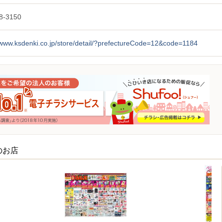
8-3150
/www.ksdenki.co.jp/store/detail/?prefectureCode=12&code=1184
のお店