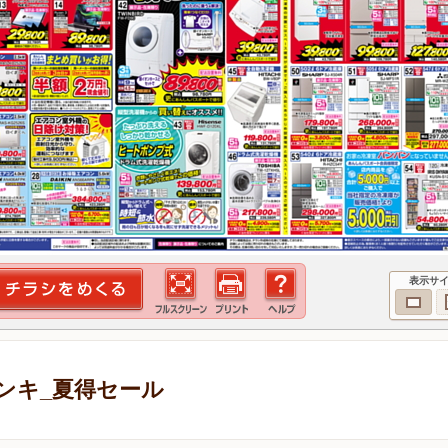
表示サ
ンキ_夏得セール