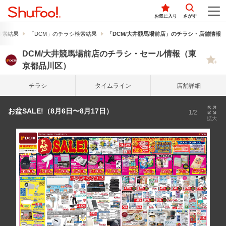
お気に入り
さがす
検索結果
「DCM」のチラシ検索結果
「DCM/大井競馬場前店」のチラシ・店舗情報
DCM/大井競馬場前店のチラシ・セール情報（東
京都品川区）
チラシ
タイム
ライン
店舗詳細
お盆SALE!（8月6日〜8月17日）
1/2
拡大