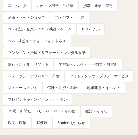
車・バイク
スポーツ用品・自転車
携帯・通信・家電
通販・ネットショップ
花・ギフト・手芸
本・雑誌・音楽・DVD・映画・ゲーム
リサイクル
ヘルス&ビューティ・フィットネス
マンション・戸建・リフォーム・レンタル収納
旅行・ホテル・リゾート
学習塾・カルチャー・教育・教習所
レストラン・デリバリー・外食
フォトスタジオ・プリントサービス
アミューズメント
保険・共済・金融
冠婚葬祭・イベント
プレゼントキャンペーン・クーポン
TV局・新聞社・フリーペーパー・その他
生活・くらし
政党・政治
郵便局
Shufoo!お知らせ