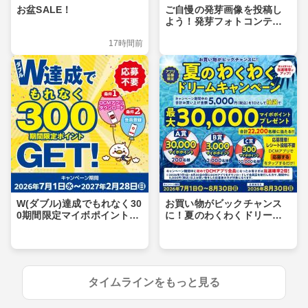
お盆SALE！
ご自慢の発芽画像を投稿し
よう！発芽フォトコンテス
ト
17時間前
W(ダブル)達成でもれなく30
お買い物がビックチャンス
0期間限定マイボポイントG
に！夏のわくわくドリーム
ET！
キャンペーン
タイムラインをもっと見る