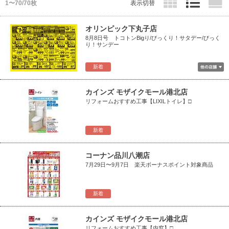
1〜70/70枚
表示切替
オリンピック下丸子店
8月8日号 トコトンBigり/びっくり！サタデー/びっく
り！サンデー
新着
カインズ モザイクモール港北店
リフォームおすすめ工事【LIXILトイレ】□
新着
コーナン品川八潮店
7月29日〜9月7日 楽天ボーナスポイント対象商品
新着
カインズ モザイクモール港北店
リフォームおすすめ工事【内窓】□