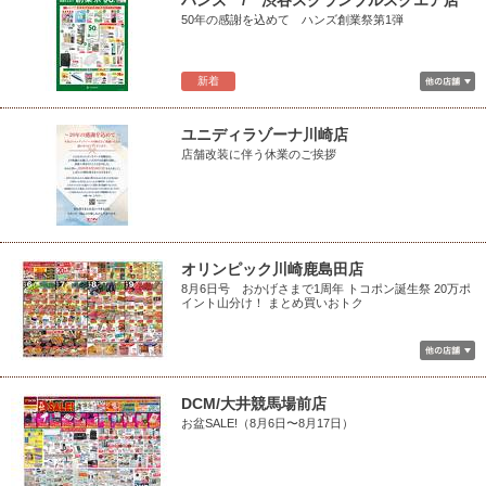
ハンズ / 渋谷スクランブルスクエア店
50年の感謝を込めて ハンズ創業祭第1弾
新着
ユニディラゾーナ川崎店
店舗改装に伴う休業のご挨拶
オリンピック川崎鹿島田店
8月6日号 おかげさまで1周年 トコポン誕生祭 20万ポ
イント山分け！ まとめ買いおトク
DCM/大井競馬場前店
お盆SALE!（8月6日〜8月17日）