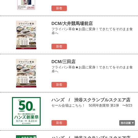
新着
DCM/大井競馬場前店
フライパン革命★お皿に変身！できたてをそのまま食
卓へ
新着
DCM/三田店
フライパン革命★お皿に変身！できたてをそのまま食
卓へ
新着
ハンズ / 渋谷スクランブルスクエア店
セール会場はこちら！ 50周年創業祭 第1弾 〜8/23
新着