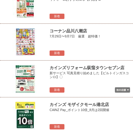
新着
コーナン品川八潮店
7月29日〜9月7日 厳選 超特価！
新着
カインズリフォーム荻窪タウンセブン店
新サービス 写真見積り始めました【ビルトインガスコ
ンロ】〇
新着
カインズ モザイクモール港北店
CAINZ Pay_ポイント10倍_8月は2回開催
新着