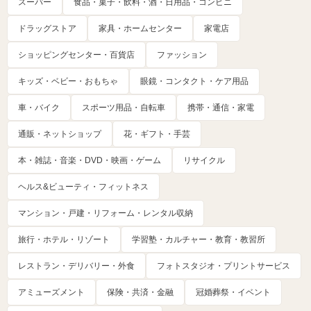
スーパー
食品・菓子・飲料・酒・日用品・コンビニ
ドラッグストア
家具・ホームセンター
家電店
ショッピングセンター・百貨店
ファッション
キッズ・ベビー・おもちゃ
眼鏡・コンタクト・ケア用品
車・バイク
スポーツ用品・自転車
携帯・通信・家電
通販・ネットショップ
花・ギフト・手芸
本・雑誌・音楽・DVD・映画・ゲーム
リサイクル
ヘルス&ビューティ・フィットネス
マンション・戸建・リフォーム・レンタル収納
旅行・ホテル・リゾート
学習塾・カルチャー・教育・教習所
レストラン・デリバリー・外食
フォトスタジオ・プリントサービス
アミューズメント
保険・共済・金融
冠婚葬祭・イベント